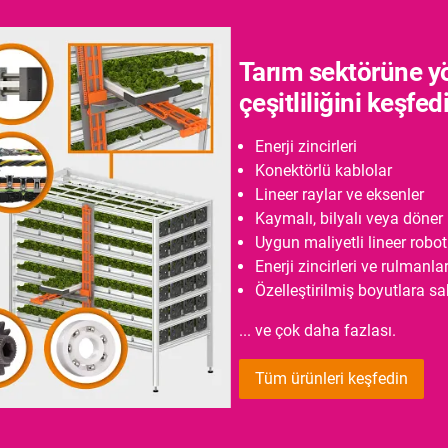
Tarım sektörüne y
çeşitliliğini keşfed
Enerji zincirleri
Konektörlü kablolar
Lineer raylar ve eksenler
Kaymalı, bilyalı veya döner 
Uygun maliyetli lineer robotl
Enerji zincirleri ve rulmanla
Özelleştirilmiş boyutlara sa
... ve çok daha fazlası.
Tüm ürünleri keşfedin