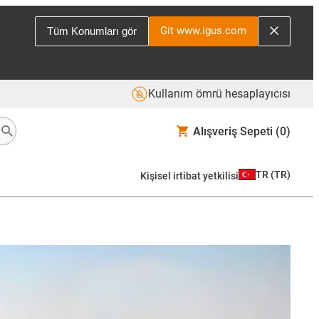
Git www.igus.com
Tüm Konumları gör
Kullanım ömrü hesaplayıcısı
Alışveriş Sepeti
(0)
TR
(
TR
)
Kişisel irtibat yetkilisi