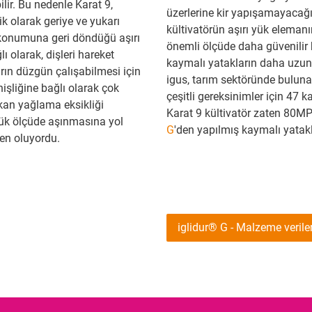
lir. Bu nedenle Karat 9,
üzerlerine kir yapışamayacağı 
k olarak geriye ve yukarı
kültivatörün aşırı yük eleman
 konumuna geri döndüğü aşırı
önemli ölçüde daha güvenilir h
ı olarak, dişleri hareket
kaymalı yatakların daha uzun 
rın düzgün çalışabilmesi için
igus, tarım sektöründe bulun
şliğine bağlı olarak çok
çeşitli gereksinimler için 47 
kan yağlama eksikliği
Karat 9 kültivatör zaten 80M
yük ölçüde aşınmasına yol
G
'den yapılmış kaymalı yatakl
den oluyordu.
iglidur® G - Malzeme veriler