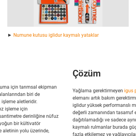
►
Numune kutusu iglidur kaymalı yataklar
Çözüm
ruma için tarımsal ekipman
Yağlama gerektirmeyen
igus 
alanlarından biri de
elemanı artık bakım gerektirme
 işleme aletleridir.
iglidur yüksek performanslı m
z işleme için
değerli zamanından tasarruf et
 santimetre derinliğine nüfuz
dağıtılamadığı ve sadece aynı 
yoğun bir kültivatör
kaymalı rulmanlar burada güçl
 aletinin yolu üzerinde,
fazla etkilemez ve yağlayıcılar