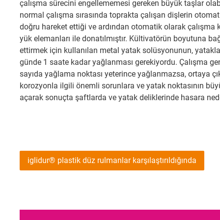
çalışma sürecini engellememesi gereken büyük taşlar olabi
normal çalışma sırasında toprakta çalışan dişlerin otomati
doğru hareket ettiği ve ardından otomatik olarak çalışma
yük elemanları ile donatılmıştır. Kültivatörün boyutuna bağl
ettirmek için kullanılan metal yatak solüsyonunun, yatakla
günde 1 saate kadar yağlanması gerekiyordu. Çalışma geni
sayıda yağlama noktası yeterince yağlanmazsa, ortaya çı
korozyonla ilgili önemli sorunlara ve yatak noktasının bü
açarak sonuçta şaftlarda ve yatak deliklerinde hasara ne
iglidur® plastik düz rulmanlar karşılaştırıldığında