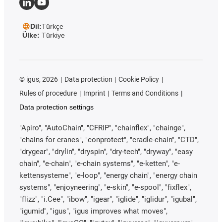
Dil:
Türkçe
Ülke:
Türkiye
©
igus, 2026
Data protection
Cookie Policy
Rules of procedure
Imprint
Terms and Conditions
Data protection settings
"Apiro", "AutoChain", "CFRIP", "chainflex", "chainge",
"chains for cranes", "conprotect", "cradle-chain", "CTD",
"drygear", "drylin", "dryspin", "dry-tech", "dryway", "easy
chain", "e-chain", "e-chain systems", "e-ketten", "e-
kettensysteme", "e-loop", "energy chain", "energy chain
systems", "enjoyneering", "e-skin", "e-spool", "fixflex",
"flizz", "i.Cee", "ibow", "igear", "iglide", "iglidur", "igubal",
"igumid", "igus", "igus improves what moves",