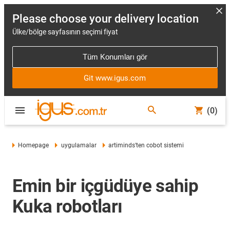
Please choose your delivery location
Ülke/bölge sayfasının seçimi fiyat
Tüm Konumları gör
Git www.igus.com
(0)
Homepage
uygulamalar
artiminds'ten cobot sistemi
Emin bir içgüdüye sahip
Kuka robotları