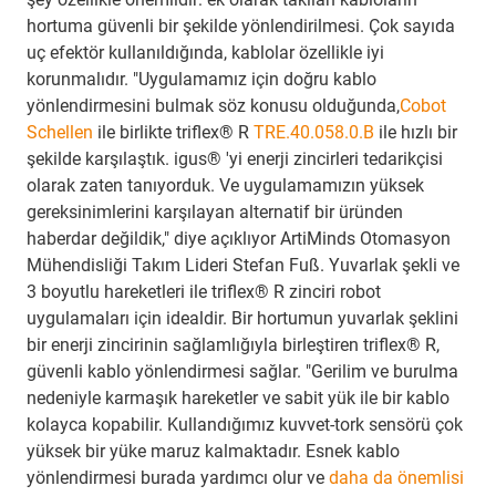
hortuma güvenli bir şekilde yönlendirilmesi. Çok sayıda
uç efektör kullanıldığında, kablolar özellikle iyi
korunmalıdır. "Uygulamamız için doğru kablo
yönlendirmesini bulmak söz konusu olduğunda,
Cobot
Schellen
ile birlikte triflex® R
TRE.40.058.0.B
ile hızlı bir
şekilde karşılaştık. igus® 'yi enerji zincirleri tedarikçisi
olarak zaten tanıyorduk. Ve uygulamamızın yüksek
gereksinimlerini karşılayan alternatif bir üründen
haberdar değildik," diye açıklıyor ArtiMinds Otomasyon
Mühendisliği Takım Lideri Stefan Fuß. Yuvarlak şekli ve
3 boyutlu hareketleri ile triflex® R zinciri robot
uygulamaları için idealdir. Bir hortumun yuvarlak şeklini
bir enerji zincirinin sağlamlığıyla birleştiren triflex® R,
güvenli kablo yönlendirmesi sağlar. "Gerilim ve burulma
nedeniyle karmaşık hareketler ve sabit yük ile bir kablo
kolayca kopabilir. Kullandığımız kuvvet-tork sensörü çok
yüksek bir yüke maruz kalmaktadır. Esnek kablo
yönlendirmesi burada yardımcı olur ve
daha da önemlisi