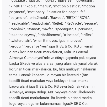
"igus:bike", "igusGO", "igutex", "iguverse", "iguversum",
"kineKIT", "kopla", "manus", "motion plastics", "motion
polymers", "motionary", "plastics for longer life",
"polymore", "print2mold", "Rawbot", "RBTX", "RCYL",
"readycable", "readychain", "ReBeL", "ReCyycle", "reguse",
"robolink", "Rohbot", "savfe", "speedigus", superwise",
"take the dryway", "tribofilament", "tribotape", "triflex",
"twisterchain", "when it moves, igus improves",
"xirodur", "xiros" ve "yes" igus® SE & Co. KG'un yasal
olarak korunan ticari markalarıdır, Köln'ün Federal
Almanya Cumhuriyeti'nde ve dünya çapında çok sayıda
başka ülkede ve uluslararası yargı alanında yasal olarak
korunan ticari markalarıdır. Bu, fikri mülkiyet haklarının
temsili ancak kapsamlı olmayan bir listesidir (örn.
tescilli ticari markaları veya bekleyen ticari marka
başvuruları) igus® SE & Co. KG veya bağlı şirketlerinin
Almanya, Avrupa Birliği, ABD ve/veya diğer ülkelerdeki
tescilli ticari markalarıdır. Bu listede bir ticari marka,
logo veya sloganın bulunmaması, igus® SE & Co.