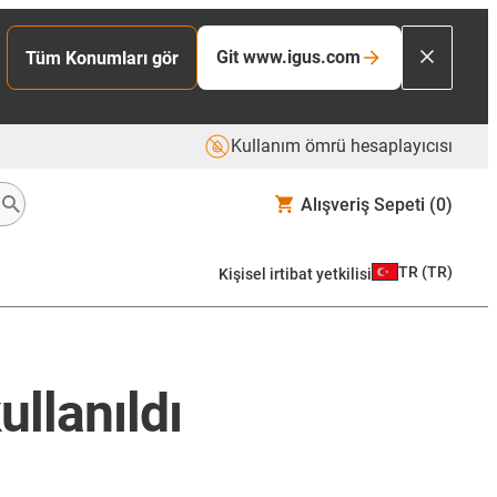
Git www.igus.com
Tüm Konumları gör
Kullanım ömrü hesaplayıcısı
Alışveriş Sepeti
(0)
TR
(
TR
)
Kişisel irtibat yetkilisi
ullanıldı