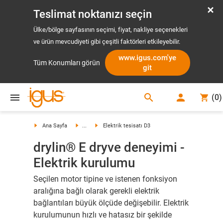
Teslimat noktanızı seçin
Ülke/bölge sayfasının seçimi, fiyat, nakliye seçenekleri
ve ürün mevcudiyeti gibi çeşitli faktörleri etkileyebilir.
www.igus.com'ye
Tüm Konumları görün
git
search
(
0
)
search
Ana Sayfa
...
Elektrik tesisatı D3
drylin® E dryve deneyimi -
Elektrik kurulumu
Seçilen motor tipine ve istenen fonksiyon
aralığına bağlı olarak gerekli elektrik
bağlantıları büyük ölçüde değişebilir. Elektrik
kurulumunun hızlı ve hatasız bir şekilde