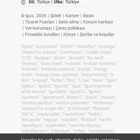
Dil:
Türkçe
|
Ülke:
Türkiye
© igus,
2026
|
Şirket
|
Kariyer
|
Basın
|
Ticaret Fuarları
|
Satın alma
|
Konum haritası
|
Veri koruması
|
Çerez politikası
|
Prosedür kuralları
|
Künye
|
Şartlar ve koşullar
"Apiro", "AutoChain", "CFRIP", "chainflex", "chainge",
"chains for cranes", "ConProtect", "cradle-chain",
"CTD", "drygear", "drylin", "dryspin", "dry-tech",
"dryway", "easy chain", "e-chain", "e-chain systems",
"e-ketten", "e-kettensysteme", "e-loop", "energy
chain", "energy chain systems", "enjoyneering", "e-
skin", "e-spool", "fixflex", "flizz", "i.Cee", "ibow", "igear",
"iglidur", "igubal", "igumid", "igus", "igus improves
what moves", "igus:bike", "igusGO", "igutex",
"iguverse", "iguversum", "kineKIT", "kopla", "manus",
"motion plastics", "motion polymers", "motionary",
"plastics for longer life", "print2mold", "Rawbot",
"RBTX", "readycable", "readychain", "ReBeL",
"ReCyycle", "reguse", "robolink", "Rohbot", "savfe",
"speedigus", "superwise", "take the dryway",
"tribofilament", "tribotape", "triflex", "twisterchain",
"when it moves, igus improves", "xirodur", "xiros" ve