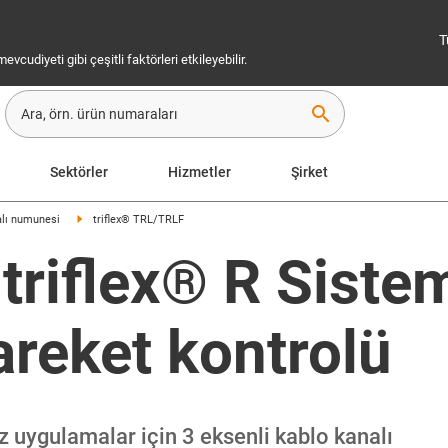
T
cudiyeti gibi çeşitli faktörleri etkileyebilir.
search
Sektörler
Hizmetler
Şirket
alı numunesi
triflex® TRL/TRLF
 triflex® R Siste
areket kontrolü
uz uygulamalar için 3 eksenli kablo kanalı