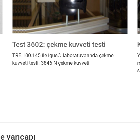
Test 3602: çekme kuvveti testi
TRE.100.145 ile igus® laboratuvarında çekme
Y
kuvveti testi: 3846 N çekme kuvveti
r
s
e yarıçapı