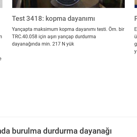
Test 3418: kopma dayanımı
Yarıçapta maksimum kopma dayanımı testi. Örn. bir
E
ın
TRC.40.058 için aşırı yarıçap durdurma
ü
dayanağında min. 217 N yük
g
y
e
sında burulma durdurma dayanağı