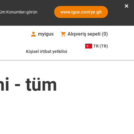
www.igus.com'ye git
üm Konumları görün
myigus
Alışveriş sepeti
(
0
)
TR (TR)
Kişisel irtibat yetkilisi
mi - tüm