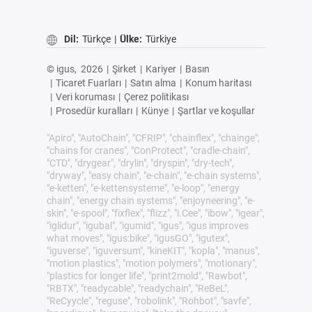
Dil:
Türkçe
|
Ülke:
Türkiye
© igus,
2026
|
Şirket
|
Kariyer
|
Basın
|
Ticaret Fuarları
|
Satın alma
|
Konum haritası
|
Veri koruması
|
Çerez politikası
|
Prosedür kuralları
|
Künye
|
Şartlar ve koşullar
"Apiro", "AutoChain", "CFRIP", "chainflex", "chainge",
"chains for cranes", "ConProtect", "cradle-chain",
"CTD", "drygear", "drylin", "dryspin", "dry-tech",
"dryway", "easy chain", "e-chain", "e-chain systems",
"e-ketten", "e-kettensysteme", "e-loop", "energy
chain", "energy chain systems", "enjoyneering", "e-
skin", "e-spool", "fixflex", "flizz", "i.Cee", "ibow", "igear",
"iglidur", "igubal", "igumid", "igus", "igus improves
what moves", "igus:bike", "igusGO", "igutex",
"iguverse", "iguversum", "kineKIT", "kopla", "manus",
"motion plastics", "motion polymers", "motionary",
"plastics for longer life", "print2mold", "Rawbot",
"RBTX", "readycable", "readychain", "ReBeL",
"ReCyycle", "reguse", "robolink", "Rohbot", "savfe",