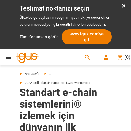
Teslimat noktanızı seçin
Ülke/bölge sayfasının seçimi, fiyat, nakliye seçenekleri
ve ürün mevcudiyeti gibi çeşitli faktörleri etkileyebilir.
www.igus.com'ye
Tüm Konumları görün
git
search
(
0
)
search
Ana Sayfa
...
2022 akıllı plastik haberleri: i.Cee wonderbox
Standart e-chain
sistemlerini®
izlemek için
dünyanın ilk ​