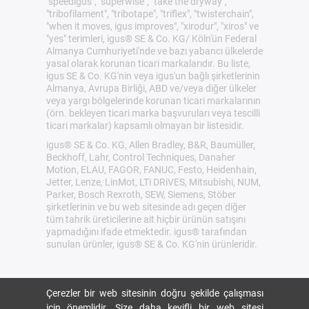
"speedigus", "superwise", "take the dryway",
"tribofilament", "tribotape", "triflex", "twisterchain",
"when it moves, igus improves", "xirodur", "xiros" ve
"yes" terimleri, igus® SE & Co. KG/ Köln'ün Federal
Almanya Cumhuriyeti'nde ve bazı yabancı ülkelerde
yasal olarak korunan ticari markalarıdır. Bu liste,
igus SE & Co. KG'nin veya igus'un bağlı şirketlerinin
Almanya, Avrupa Birliği, ABD ve/veya diğer ülkeler
veya yargı bölgelerinde korunan ticari markalarının
(örn. bekleyen ticari marka başvuruları veya tescilli
ticari markalar) kapsamlı olmayan bir listesidir.
igus® SE & Co. KG, Allen Bradley, B&R, Baumüller,
Beckhoff, Lahr, Control Techniques, Danaher
Motion, ELAU, FAGOR, FANUC, Festo, Heidenhain,
Jetter, Lenze, LinMot, LTi DRiVES, Mitsubishi, NUM,
Parker, Bosch Rexroth, SEW, Siemens, Stöber
şirketlerinin ve bu web sitesinde adı geçen diğer
tüm tahrik üreticilerine ait hiçbir ürünün satışını
yapmadığını ifade etmektedir. igus® tarafından
sunulan ürünler, igus® SE & Co. KG'nin ürünleridir.
Çerezler bir web sitesinin doğru şekilde çalışması
için önemlidir. Size daha keyifli bir web sitesi