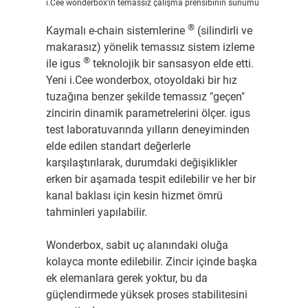
i.Cee wonderbox'ın temassız çalışma prensibinin sunumu
®
Kaymalı e-chain sistemlerine
(silindirli ve
makarasız) yönelik temassız sistem izleme
®
ile igus
teknolojik bir sansasyon elde etti.
Yeni i.Cee wonderbox, otoyoldaki bir hız
tuzağına benzer şekilde temassız "geçen"
zincirin dinamik parametrelerini ölçer. igus
test laboratuvarında yılların deneyiminden
elde edilen standart değerlerle
karşılaştırılarak, durumdaki değişiklikler
erken bir aşamada tespit edilebilir ve her bir
kanal baklası için kesin hizmet ömrü
tahminleri yapılabilir.
Wonderbox, sabit uç alanındaki oluğa
kolayca monte edilebilir. Zincir içinde başka
ek elemanlara gerek yoktur, bu da
güçlendirmede yüksek proses stabilitesini