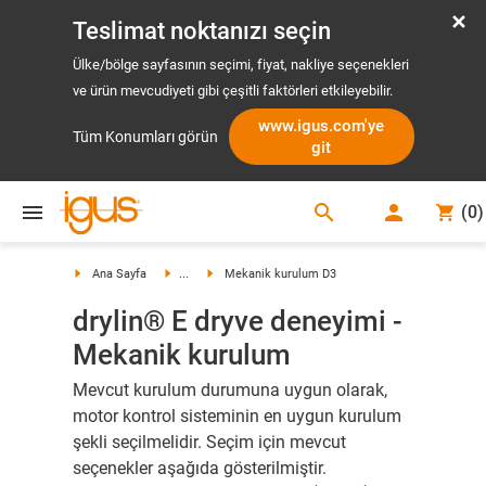
Teslimat noktanızı seçin
Ülke/bölge sayfasının seçimi, fiyat, nakliye seçenekleri
ve ürün mevcudiyeti gibi çeşitli faktörleri etkileyebilir.
www.igus.com'ye
Tüm Konumları görün
git
search
(
0
)
search
Ana Sayfa
...
Mekanik kurulum D3
drylin® E dryve deneyimi -
Mekanik kurulum
Mevcut kurulum durumuna uygun olarak,
motor kontrol sisteminin en uygun kurulum
şekli seçilmelidir. Seçim için mevcut
seçenekler aşağıda gösterilmiştir.