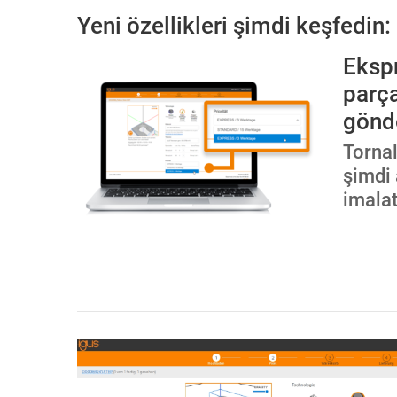
Yeni özellikleri şimdi keşfedin:
Ekspr
parça
gönd
Torna
şimdi 
imalat