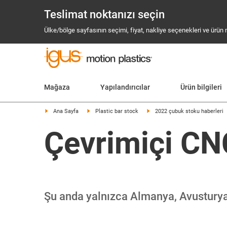
Teslimat noktanızı seçin
Ülke/bölge sayfasının seçimi, fiyat, nakliye seçenekleri ve ürün mev
Mağaza
Yapılandırıcılar
Ürün bilgileri
Ana Sayfa
Plastic bar stock
2022 çubuk stoku haberleri
Çevrimiçi CN
Şu anda yalnızca Almanya, Avusturya 