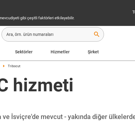
T
cudiyeti gibi çeşitli faktörleri etkileyebilir.
search
Sektörler
Hizmetler
Şirket
Tribocut
C hizmeti
ve İsviçre'de mevcut - yakında diğer ülkelerd