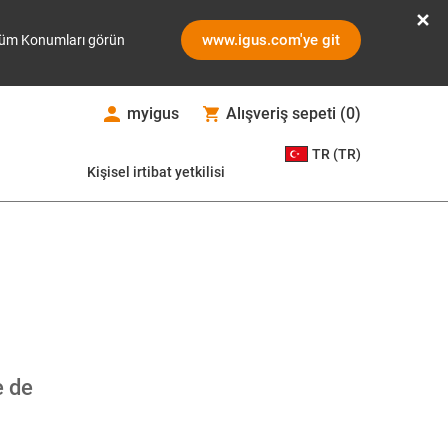
www.igus.com'ye git
üm Konumları görün
myigus
Alışveriş sepeti
(
0
)
TR (TR)
Kişisel irtibat yetkilisi
e de