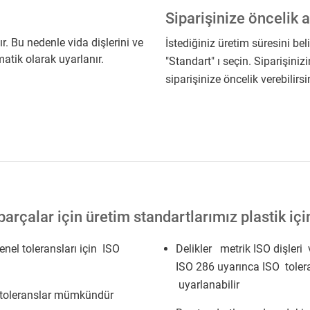
Siparişinize öncelik a
r. Bu nedenle vida dişlerini ve
İstediğiniz üretim süresini bel
matik olarak uyarlanır.
"Standart" ı seçin. Siparişiniz
siparişinize öncelik verebilirsi
arçalar için üretim standartlarımız plastik i
nel toleransları için ISO
Delikler metrik ISO dişleri 
ISO 286 uyarınca ISO tolera
uyarlanabilir
l toleranslar mümkündür