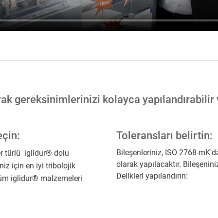
ak gereksinimlerinizi kolayca yapılandırabilir 
eçin:
Toleransları belirtin:
Bileşenleriniz, ISO 2768-mK'da
r türlü iglidur® dolu
olarak yapılacaktır. Bileşenini
 için en iyi tribolojik
Delikleri yapılandırın:
tüm iglidur® malzemeleri