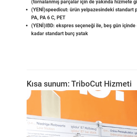
(tornalanmış parçalar için de yakında hizmete g
(YENİ)speedicut: ürün yelpazesindeki standart 
PA, PA 6 C, PET
(YENİ)IBD: ekspres seçeneği ile, beş gün içind
kadar standart burç yatak
Kısa sunum: TriboCut Hizmeti