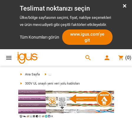
Teslimat noktanızı seçin
Ülke/bölge sayfasının seçimi, fiyat, nakliye seçenekleri
ve ürün mevcudiyeti gibi çeşitli faktörleri etkileyebilir.
www.igus.com'ye
Tüm Konumları görün
git
search
(
0
)
search
Ana Sayfa
...
300V UL onaylı yeni veri yolu kabloları