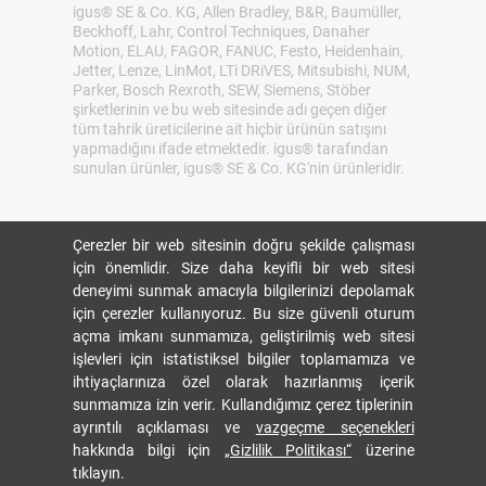
igus® SE & Co. KG, Allen Bradley, B&R, Baumüller,
Beckhoff, Lahr, Control Techniques, Danaher
Motion, ELAU, FAGOR, FANUC, Festo, Heidenhain,
Jetter, Lenze, LinMot, LTi DRiVES, Mitsubishi, NUM,
Parker, Bosch Rexroth, SEW, Siemens, Stöber
şirketlerinin ve bu web sitesinde adı geçen diğer
tüm tahrik üreticilerine ait hiçbir ürünün satışını
yapmadığını ifade etmektedir. igus® tarafından
sunulan ürünler, igus® SE & Co. KG'nin ürünleridir.
Çerezler bir web sitesinin doğru şekilde çalışması
için önemlidir. Size daha keyifli bir web sitesi
deneyimi sunmak amacıyla bilgilerinizi depolamak
için çerezler kullanıyoruz. Bu size güvenli oturum
açma imkanı sunmamıza, geliştirilmiş web sitesi
işlevleri için istatistiksel bilgiler toplamamıza ve
ihtiyaçlarınıza özel olarak hazırlanmış içerik
sunmamıza izin verir. Kullandığımız çerez tiplerinin
ayrıntılı açıklaması ve
vazgeçme seçenekleri
hakkında bilgi için
„Gizlilik Politikası“
üzerine
tıklayın.