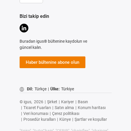
Bizi takip edin
Buradan igus® bültenine kaydolun ve
güncel kalın.
Haber bültenine abone olun
Dil:
Türkçe
|
Ülke:
Türkiye
© igus,
2026
|
Şirket
|
Kariyer
|
Basın
|
Ticaret Fuarları
|
Satın alma
|
Konum haritası
|
Veri koruması
|
Çerez politikası
|
Prosedür kuralları
|
Künye
|
Şartlar ve koşullar
"Apiro", "AutoChain", "CFRIP", "chainflex", "chainge",