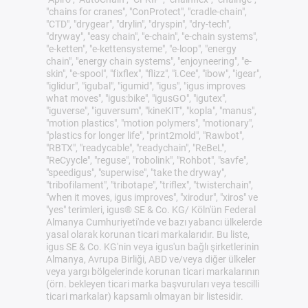
"chains for cranes", "ConProtect", "cradle-chain",
"CTD", "drygear", "drylin", "dryspin", "dry-tech",
"dryway", "easy chain", "e-chain", "e-chain systems",
"e-ketten", "e-kettensysteme", "e-loop", "energy
chain", "energy chain systems", "enjoyneering", "e-
skin", "e-spool", "fixflex", "flizz", "i.Cee", "ibow", "igear",
"iglidur", "igubal", "igumid", "igus", "igus improves
what moves", "igus:bike", "igusGO", "igutex",
"iguverse", "iguversum", "kineKIT", "kopla", "manus",
"motion plastics", "motion polymers", "motionary",
"plastics for longer life", "print2mold", "Rawbot",
"RBTX", "readycable", "readychain", "ReBeL",
"ReCyycle", "reguse", "robolink", "Rohbot", "savfe",
"speedigus", "superwise", "take the dryway",
"tribofilament", "tribotape", "triflex", "twisterchain",
"when it moves, igus improves", "xirodur", "xiros" ve
"yes" terimleri, igus® SE & Co. KG/ Köln'ün Federal
Almanya Cumhuriyeti'nde ve bazı yabancı ülkelerde
yasal olarak korunan ticari markalarıdır. Bu liste,
igus SE & Co. KG'nin veya igus'un bağlı şirketlerinin
Almanya, Avrupa Birliği, ABD ve/veya diğer ülkeler
veya yargı bölgelerinde korunan ticari markalarının
(örn. bekleyen ticari marka başvuruları veya tescilli
ticari markalar) kapsamlı olmayan bir listesidir.