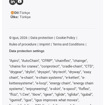
Dil:
Türkçe
Ülke:
Türkiye
©
igus, 2026
Data protection
Cookie Policy
Rules of procedure
Imprint
Terms and Conditions
Data protection settings
"Apiro", "AutoChain", "CFRIP", "chainflex", "chainge",
"chains for cranes", "conprotect", "cradle-chain", "CTD",
"drygear", "drylin", "dryspin", "dry-tech", "dryway", "easy
chain", "e-chain", "e-chain systems", "e-ketten", "e-
kettensysteme", "e-loop", "energy chain", "energy chain
systems", "enjoyneering", "e-skin", "e-spool", "fixflex",
"flizz", "i.Cee", "ibow", "igear", "iglide", "iglidur", "igubal",
"igumid", "igus", "igus improves what moves",