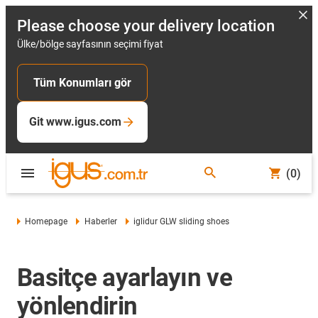
Please choose your delivery location
Ülke/bölge sayfasının seçimi fiyat
Tüm Konumları gör
Git www.igus.com
(0)
Homepage
Haberler
iglidur GLW sliding shoes
Basitçe ayarlayın ve
yönlendirin