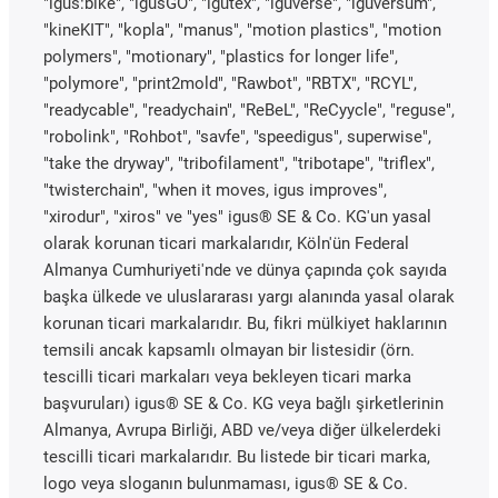
"igus:bike", "igusGO", "igutex", "iguverse", "iguversum",
"kineKIT", "kopla", "manus", "motion plastics", "motion
polymers", "motionary", "plastics for longer life",
"polymore", "print2mold", "Rawbot", "RBTX", "RCYL",
"readycable", "readychain", "ReBeL", "ReCyycle", "reguse",
"robolink", "Rohbot", "savfe", "speedigus", superwise",
"take the dryway", "tribofilament", "tribotape", "triflex",
"twisterchain", "when it moves, igus improves",
"xirodur", "xiros" ve "yes" igus® SE & Co. KG'un yasal
olarak korunan ticari markalarıdır, Köln'ün Federal
Almanya Cumhuriyeti'nde ve dünya çapında çok sayıda
başka ülkede ve uluslararası yargı alanında yasal olarak
korunan ticari markalarıdır. Bu, fikri mülkiyet haklarının
temsili ancak kapsamlı olmayan bir listesidir (örn.
tescilli ticari markaları veya bekleyen ticari marka
başvuruları) igus® SE & Co. KG veya bağlı şirketlerinin
Almanya, Avrupa Birliği, ABD ve/veya diğer ülkelerdeki
tescilli ticari markalarıdır. Bu listede bir ticari marka,
logo veya sloganın bulunmaması, igus® SE & Co.