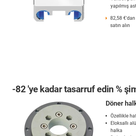
yapılmış as
82,58 €'dan
satın alın
-
82
'ye kadar tasarruf edin % şi
Döner hal
Özellikle ha
Eloksallı a
halka