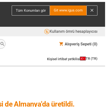
Git www.igus.com
Tüm Konumları gör
Kullanım ömrü hesaplayıcısı
Alışveriş Sepeti
(0)
TR
(
TR
)
Kişisel irtibat yetkilisi
si de Almanya'da üretildi.