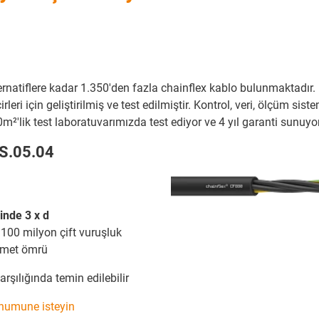
natiflere kadar 1.350'den fazla chainflex kablo bulunmaktadır.
ri için geliştirilmiş ve test edilmiştir. Kontrol, veri, ölçüm siste
m²'lik test laboratuvarımızda test ediyor ve 4 yıl garanti sunuyo
S.05.04
rinde 3 x d
 100 milyon çift vuruşluk
izmet ömrü
rşılığında temin edilebilir
 numune isteyin