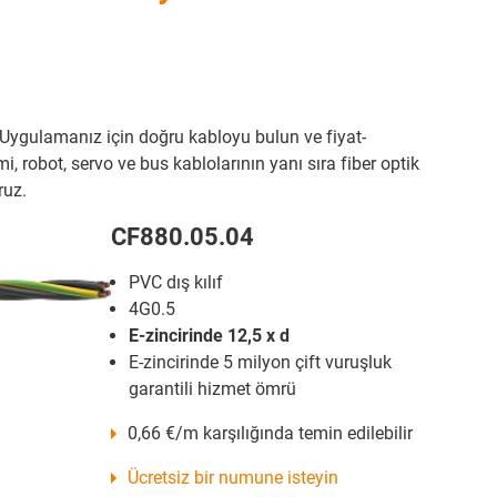
 Uygulamanız için doğru kabloyu bulun ve fiyat-
mi, robot, servo ve bus kablolarının yanı sıra fiber optik
ruz.
CF880.05.04
PVC dış kılıf
4G0.5
E-zincirinde 12,5 x d
E-zincirinde 5 milyon çift vuruşluk
garantili hizmet ömrü
0,66 €/m karşılığında temin edilebilir
Ücretsiz bir numune isteyin