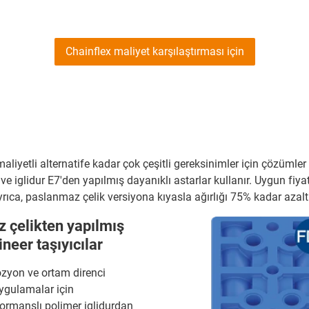
Chainflex maliyet karşılaştırması için
maliyetli alternatife kadar çok çeşitli gereksinimler için çözüml
e iglidur E7'den yapılmış dayanıklı astarlar kullanır. Uygun fiya
yrıca, paslanmaz çelik versiyona kıyasla ağırlığı 75% kadar azaltır
 çelikten yapılmış
ineer taşıyıcılar
zyon ve ortam direnci
uygulamalar için
ormanslı polimer iglidurdan