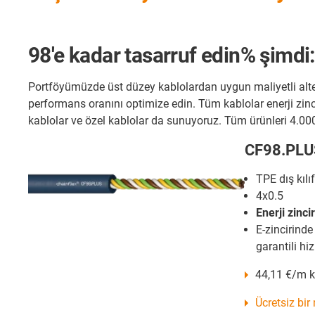
98'e kadar tasarruf edin% şimdi:
Portföyümüzde üst düzey kablolardan uygun maliyetli alter
performans oranını optimize edin. Tüm kablolar enerji zincirle
kablolar ve özel kablolar da sunuyoruz. Tüm ürünleri 4.000
CF98.PLU
TPE dış kılıf
4x0.5
Enerji zinci
E-zincirinde
garantili h
44,11 €/m ka
Ücretsiz bir