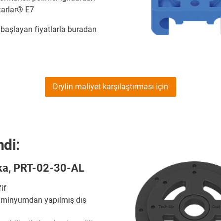
tarlar® E7
 başlayan fiyatlarla buradan
Drylin maliyet karşılaştırması için
mdi:
ka, PRT-02-30-AL
fif
lüminyumdan yapılmış dış