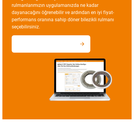
rulmanlarımızın uygulamanızda ne kadar
dayanacağını öğrenebilir ve ardından en iyi fiyat-
performans oranına sahip döner bilezikli rulmanı
seçebilirsiniz.
Yapılandırıcıya ulaşabilirsiniz