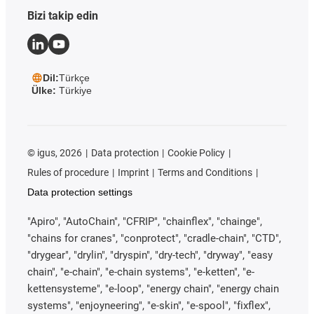
Bizi takip edin
Dil:
Türkçe
Ülke:
Türkiye
©
igus, 2026
Data protection
Cookie Policy
Rules of procedure
Imprint
Terms and Conditions
Data protection settings
"Apiro", "AutoChain", "CFRIP", "chainflex", "chainge",
"chains for cranes", "conprotect", "cradle-chain", "CTD",
"drygear", "drylin", "dryspin", "dry-tech", "dryway", "easy
chain", "e-chain", "e-chain systems", "e-ketten", "e-
kettensysteme", "e-loop", "energy chain", "energy chain
systems", "enjoyneering", "e-skin", "e-spool", "fixflex",