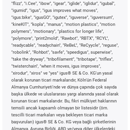
"flizz", "i.Cee", "ibow", "igear", "iglide", "iglidur", "igubal",
"igumid", "igus", "igus improves what moves",
"igus:bike", "igusGO", "igutex", "iguverse", "iguversum",
"kineKIT", "kopla", "manus", "motion plastics", "motion
polymers", "motionary", "plastics for longer life",
"polymore", "print2mold", "Rawbot", "RBTX", "RCYL",
"readycable", "readychain", "ReBeL", "ReCyycle", "reguse",
"robolink", "Rohbot", "savfe", "speedigus", superwise",
"take the dryway", "tribofilament", "tribotape", "triflex",
"twisterchain", "when it moves, igus improves",
"xirodur", "xiros" ve "yes" igus® SE & Co. KG'un yasal
olarak korunan ticari markalarıdır, Köln'ün Federal
Almanya Cumhuriyeti'nde ve dünya çapında çok sayıda
başka ülkede ve uluslararası yargı alanında yasal olarak
korunan ticari markalarıdır. Bu, fikri mülkiyet haklarının
temsili ancak kapsamlı olmayan bir listesidir (örn.
tescilli ticari markaları veya bekleyen ticari marka
başvuruları) igus® SE & Co. KG veya bağlı şirketlerinin
Almanya, Avrupa Birliği, ABD ve/veya diğer ülkelerdeki