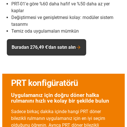
PRT-01'e göre %60 daha hafif ve %50 daha az yer
kaplar
Değiştirmesi ve genişletmesi kolay: modüler sistem
tasarımı
Temiz oda uygulamaları mümkün
Buradan 276,49 €'dan satın alın
PRT konfigüratörü
Uygulamanız için doğru döner halka
rulmanını hızlı ve kolay bir şekilde bulun
Sadece birkaç dakika içinde hangi PRT döner
bilezikli rulmanın uygulamanız için en iyi seçim
olduğunu öğrenin. Ayrıca PRT döner bilezikli