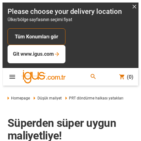
Please choose your delivery location
Ülke/bölge sayfasının seçimi fiyat
Tüm Konumları gör
Git www.igus.com
(0)
Homepage
Düşük maliyet
PRT döndürme halkası yatakları
Süperden süper uygun
maliyetliye!