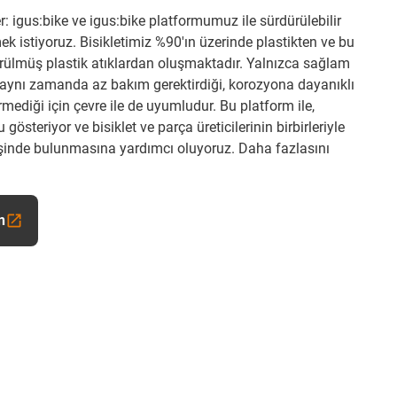
ler: igus:bike ve igus:bike platformumuz ile sürdürülebilir
mek istiyoruz. Bisikletimiz %90'ın üzerinde plastikten ve bu
ürülmüş plastik atıklardan oluşmaktadır. Yalnızca sağlam
 aynı zamanda az bakım gerektirdiği, korozyona dayanıklı
ediği için çevre ile de uyumludur. Bu platform ile,
steriyor ve bisiklet ve parça üreticilerinin birbirleriyle
işinde bulunmasına yardımcı oluyoruz. Daha fazlasını
n