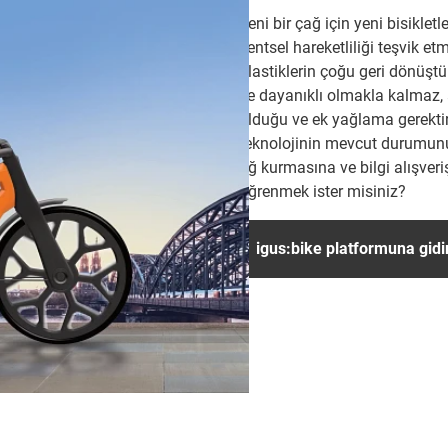
Yeni bir çağ için yeni bisiklet
kentsel hareketliliği teşvik et
plastiklerin çoğu geri dönüşt
ve dayanıklı olmakla kalmaz,
olduğu ve ek yağlama gerektirm
teknolojinin mevcut durumunu gö
ağ kurmasına ve bilgi alışver
öğrenmek ister misiniz?
igus:bike platformuna gidi