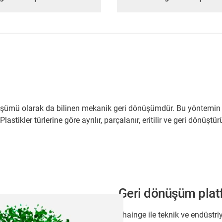
önüşümü olarak da bilinen mekanik geri dönüşümdür. Bu yöntemi
lastikler türlerine göre ayrılır, parçalanır, eritilir ve geri dönü
Geri dönüşüm plat
chainge ile teknik ve endüstr