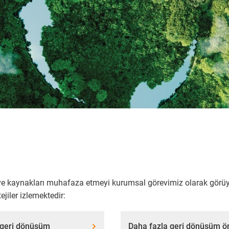
yı ve kaynakları muhafaza etmeyi kurumsal görevimiz olarak görü
ejiler izlemektedir:
 geri dönüşüm
Daha fazla geri dönüşüm ö