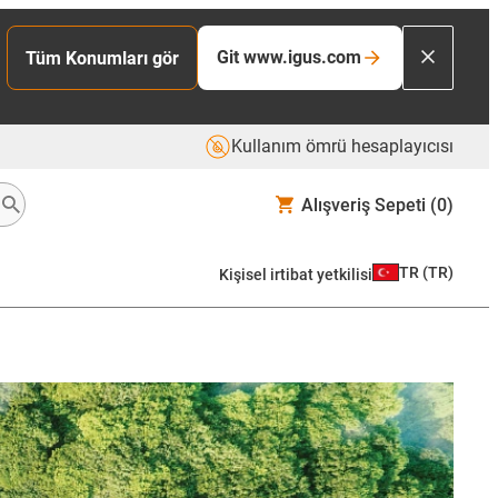
Git www.igus.com
Tüm Konumları gör
Kullanım ömrü hesaplayıcısı
Alışveriş Sepeti
(0)
TR
(
TR
)
Kişisel irtibat yetkilisi