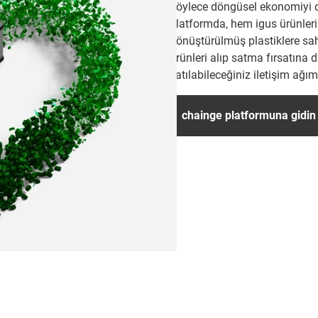
böylece döngüsel ekonomiyi d
platformda, hem igus ürünleri
dönüştürülmüş plastiklere sah
ürünleri alıp satma fırsatına 
katılabileceğiniz iletişim ağı
chainge platformuna gidin