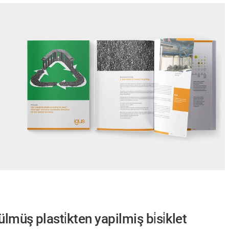
ülmüş plasti̇kten yapilmiş bi̇si̇klet