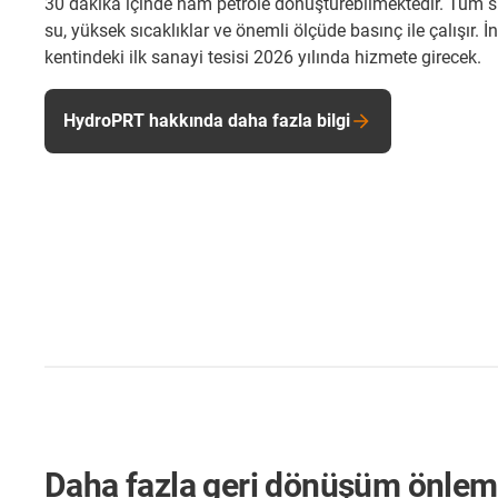
30 dakika içinde ham petrole dönüştürebilmektedir. Tüm s
su, yüksek sıcaklıklar ve önemli ölçüde basınç ile çalışır. İ
kentindeki ilk sanayi tesisi 2026 yılında hizmete girecek.
HydroPRT hakkında daha fazla bilgi
Daha fazla geri dönüşüm önlem