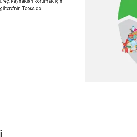
üreç, kaynakları korumak için
ngiltere'nin Teesside
i