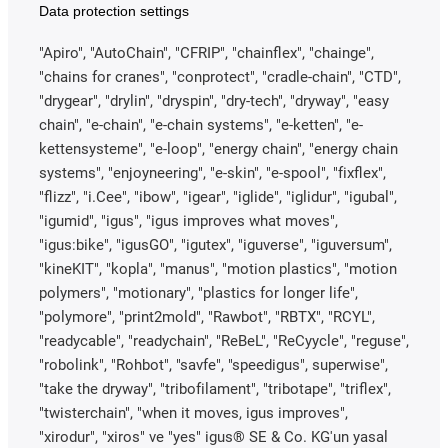
Data protection settings
"Apiro", "AutoChain", "CFRIP", "chainflex", "chainge",
"chains for cranes", "conprotect", "cradle-chain", "CTD",
"drygear", "drylin", "dryspin", "dry-tech", "dryway", "easy
chain", "e-chain", "e-chain systems", "e-ketten", "e-
kettensysteme", "e-loop", "energy chain", "energy chain
systems", "enjoyneering", "e-skin", "e-spool", "fixflex",
"flizz", "i.Cee", "ibow", "igear", "iglide", "iglidur", "igubal",
"igumid", "igus", "igus improves what moves",
"igus:bike", "igusGO", "igutex", "iguverse", "iguversum",
"kineKIT", "kopla", "manus", "motion plastics", "motion
polymers", "motionary", "plastics for longer life",
"polymore", "print2mold", "Rawbot", "RBTX", "RCYL",
"readycable", "readychain", "ReBeL", "ReCyycle", "reguse",
"robolink", "Rohbot", "savfe", "speedigus", superwise",
"take the dryway", "tribofilament", "tribotape", "triflex",
"twisterchain", "when it moves, igus improves",
"xirodur", "xiros" ve "yes" igus® SE & Co. KG'un yasal