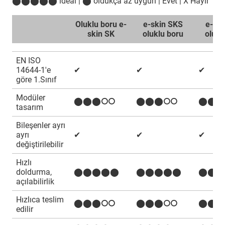
⬤⬤⬤⬤⬤ ideal | ⬤ oldukça az uygun | Evet | X Hayır
Oluklu boru e-
e-skin SKS
e-sk
skin SK
oluklu boru
olukl
EN ISO
14644-1'e
✔
✔
✔
göre 1.Sınıf
Modüler
⬤⬤⬤⭘⭘
⬤⬤⬤⭘⭘
⬤⬤⬤
tasarım
Bileşenler ayrı
ayrı
✔
✔
✔
değiştirilebilir
Hızlı
doldurma,
⬤⬤⬤⬤⬤
⬤⬤⬤⬤⬤
⬤⬤
açılabilirlik
Hızlıca teslim
⬤⬤⬤⭘⭘
⬤⬤⬤⭘⭘
⬤⬤⬤
edilir