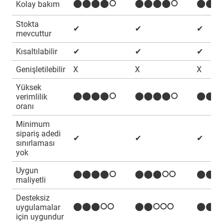
⬤⬤⬤⬤⭘
⬤⬤⬤⬤⭘
⬤⬤⬤
Kolay bakım
Stokta
✔
✔
✔
mevcuttur
Kısaltılabilir
✔
✔
✔
Genişletilebilir
X
X
X
Yüksek
⬤⬤⬤⬤⭘
⬤⬤⬤⬤⭘
⬤⬤⬤
verimlilik
oranı
Minimum
sipariş adedi
✔
✔
✔
sınırlaması
yok
Uygun
⬤⬤⬤⬤⭘
⬤⬤⬤⭘⭘
⬤⬤⬤
maliyetli
Desteksiz
⬤⬤⬤⭘⭘
⬤⬤⭘⭘⭘
⬤⬤⭘
uygulamalar
için uygundur