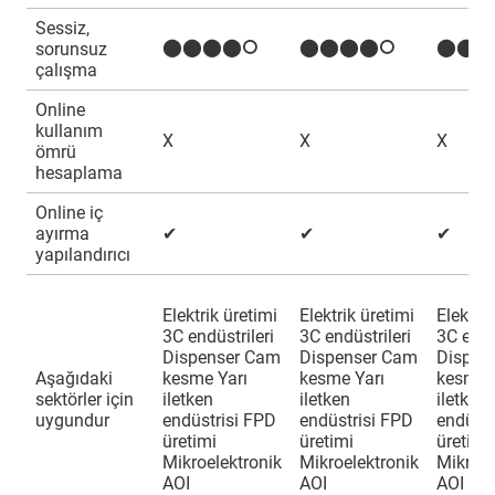
Sessiz,
⬤⬤⬤⬤⭘
⬤⬤⬤⬤⭘
⬤⬤⬤
sorunsuz
çalışma
Online
kullanım
X
X
X
ömrü
hesaplama
Online iç
ayırma
✔
✔
✔
yapılandırıcı
Elektrik üretimi
Elektrik üretimi
Elektrik
3C endüstrileri
3C endüstrileri
3C endü
Dispenser Cam
Dispenser Cam
Dispen
Aşağıdaki
kesme Yarı
kesme Yarı
kesme 
sektörler için
iletken
iletken
iletken
uygundur
endüstrisi FPD
endüstrisi FPD
endüstr
üretimi
üretimi
üretimi
Mikroelektronik
Mikroelektronik
Mikroel
AOI
AOI
AOI