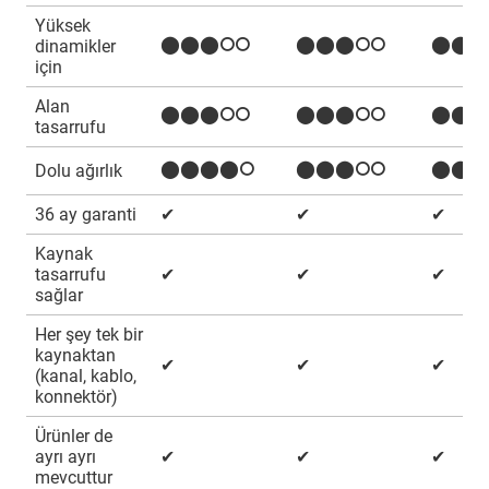
Yüksek
⬤⬤⬤⭘⭘
⬤⬤⬤⭘⭘
⬤⬤⬤
dinamikler
için
Alan
⬤⬤⬤⭘⭘
⬤⬤⬤⭘⭘
⬤⬤⬤
tasarrufu
⬤⬤⬤⬤⭘
⬤⬤⬤⭘⭘
⬤⬤⬤
Dolu ağırlık
36 ay garanti
✔
✔
✔
Kaynak
tasarrufu
✔
✔
✔
sağlar
Her şey tek bir
kaynaktan
✔
✔
✔
(kanal, kablo,
konnektör)
Ürünler de
ayrı ayrı
✔
✔
✔
mevcuttur