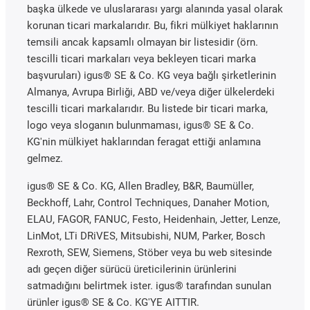
başka ülkede ve uluslararası yargı alanında yasal olarak
korunan ticari markalarıdır. Bu, fikri mülkiyet haklarının
temsili ancak kapsamlı olmayan bir listesidir (örn.
tescilli ticari markaları veya bekleyen ticari marka
başvuruları) igus® SE & Co. KG veya bağlı şirketlerinin
Almanya, Avrupa Birliği, ABD ve/veya diğer ülkelerdeki
tescilli ticari markalarıdır. Bu listede bir ticari marka,
logo veya sloganın bulunmaması, igus® SE & Co.
KG'nin mülkiyet haklarından feragat ettiği anlamına
gelmez.
igus® SE & Co. KG, Allen Bradley, B&R, Baumüller,
Beckhoff, Lahr, Control Techniques, Danaher Motion,
ELAU, FAGOR, FANUC, Festo, Heidenhain, Jetter, Lenze,
LinMot, LTi DRiVES, Mitsubishi, NUM, Parker, Bosch
Rexroth, SEW, Siemens, Stöber veya bu web sitesinde
adı geçen diğer sürücü üreticilerinin ürünlerini
satmadığını belirtmek ister. igus® tarafından sunulan
ürünler igus® SE & Co. KG'YE AITTIR.