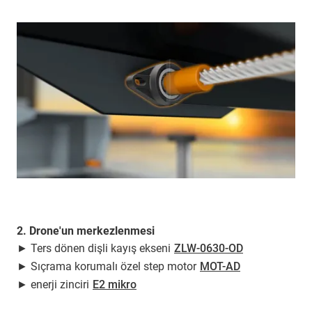
2. Drone'un merkezlenmesi
► Ters dönen dişli kayış ekseni
ZLW-0630-OD
► Sıçrama korumalı özel step motor
MOT-AD
► enerji zinciri
E2 mikro