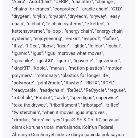
"Apiro", "AutoChain", "CFRIP", "chainflex", "chainge",
"chains for cranes", "conprotect", "cradle-chain", "CTD",
"drygear", "drylin", "dryspin", "dry-tech", "dryway", "easy
chain", "e-chain", "e-chain systems", "e-ketten", "e-
kettensysteme", "e-loop", "energy chain", "energy chain
systems", "enjoyneering", "e-skin", "e-spool", "fixflex",
"flizz", "i.Cee", "ibow", "igear", "iglide", "iglidur", "igubal",
"igumid", "igus", "igus improves what moves",
"igus:bike", "igusGO", "igutex", "iguverse", "iguversum",
"kineKIT", "kopla", "manus", "motion plastics", "motion
polymers", "motionary", "plastics for longer life",
"polymore", "print2mold", "Rawbot", "RBTX", "RCYL",
"readycable", "readychain", "ReBeL", "ReCyycle", "reguse",
"robolink", "Rohbot", "savfe", "speedigus", superwise",
"take the dryway", "tribofilament", "tribotape", "triflex",
"twisterchain", "when it moves, igus improves",
"xirodur", "xiros" ve "yes" igus® SE & Co. KG'un yasal
olarak korunan ticari markalarıdır, Köln'ün Federal
Almanya Cumhuriyeti'nde ve dünya çapında çok sayıda