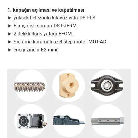
1. kapağın açılması ve kapatılması
► yüksek helezonlu kılavuz vida
DST-LS
► Flanş dişli somun
DST-JFRM
► 2 delikli flanş yatağı
EFOM
► Sıçrama korumalı özel step motor
MOT-AD
► enerji zinciri
E2 mini