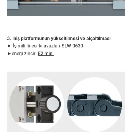
3. iniş platformunun yükseltilmesi ve alçaltılması
► İş mili lineer kılavuzları
SLW-0630
►enerji zinciri
E2 mini