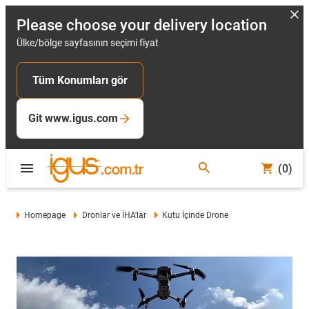
Please choose your delivery location
Ülke/bölge sayfasının seçimi fiyat
Tüm Konumları gör
Git www.igus.com
(0)
Homepage
Dronlar ve İHA'lar
Kutu İçinde Drone