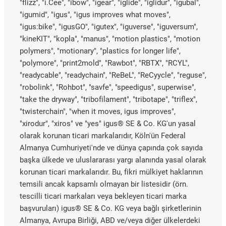
"flizz", "i.Cee", "ibow", "igear", "iglide", "iglidur", "igubal",
"igumid", "igus", "igus improves what moves",
"igus:bike", "igusGO", "igutex", "iguverse", "iguversum",
"kineKIT", "kopla", "manus", "motion plastics", "motion
polymers", "motionary", "plastics for longer life",
"polymore", "print2mold", "Rawbot", "RBTX", "RCYL",
"readycable", "readychain", "ReBeL", "ReCyycle", "reguse",
"robolink", "Rohbot", "savfe", "speedigus", superwise",
"take the dryway", "tribofilament", "tribotape", "triflex",
"twisterchain", "when it moves, igus improves",
"xirodur", "xiros" ve "yes" igus® SE & Co. KG'un yasal
olarak korunan ticari markalarıdır, Köln'ün Federal
Almanya Cumhuriyeti'nde ve dünya çapında çok sayıda
başka ülkede ve uluslararası yargı alanında yasal olarak
korunan ticari markalarıdır. Bu, fikri mülkiyet haklarının
temsili ancak kapsamlı olmayan bir listesidir (örn.
tescilli ticari markaları veya bekleyen ticari marka
başvuruları) igus® SE & Co. KG veya bağlı şirketlerinin
Almanya, Avrupa Birliği, ABD ve/veya diğer ülkelerdeki