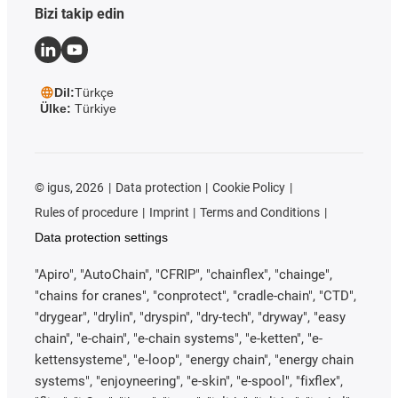
Bizi takip edin
Dil:
Türkçe
Ülke:
Türkiye
©
igus, 2026
Data protection
Cookie Policy
Rules of procedure
Imprint
Terms and Conditions
Data protection settings
"Apiro", "AutoChain", "CFRIP", "chainflex", "chainge",
"chains for cranes", "conprotect", "cradle-chain", "CTD",
"drygear", "drylin", "dryspin", "dry-tech", "dryway", "easy
chain", "e-chain", "e-chain systems", "e-ketten", "e-
kettensysteme", "e-loop", "energy chain", "energy chain
systems", "enjoyneering", "e-skin", "e-spool", "fixflex",