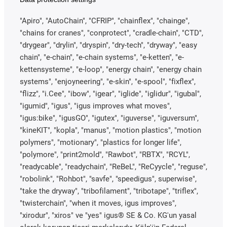
"Apiro", "AutoChain", "CFRIP", "chainflex", "chainge",
"chains for cranes", "conprotect", "cradle-chain", "CTD",
"drygear", "drylin", "dryspin", "dry-tech", "dryway", "easy
chain", "e-chain", "e-chain systems", "e-ketten", "e-
kettensysteme", "e-loop", "energy chain", "energy chain
systems", "enjoyneering", "e-skin", "e-spool", "fixflex",
"flizz", "i.Cee", "ibow", "igear", "iglide", "iglidur", "igubal",
"igumid", "igus", "igus improves what moves",
"igus:bike", "igusGO", "igutex", "iguverse", "iguversum",
"kineKIT", "kopla", "manus", "motion plastics", "motion
polymers", "motionary", "plastics for longer life",
"polymore", "print2mold", "Rawbot", "RBTX", "RCYL",
"readycable", "readychain", "ReBeL", "ReCyycle", "reguse",
"robolink", "Rohbot", "savfe", "speedigus", superwise",
"take the dryway", "tribofilament", "tribotape", "triflex",
"twisterchain", "when it moves, igus improves",
"xirodur", "xiros" ve "yes" igus® SE & Co. KG'un yasal