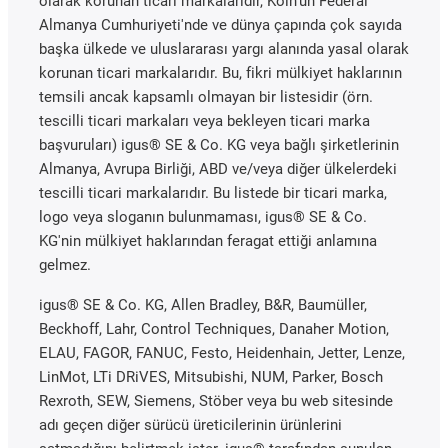
olarak korunan ticari markalarıdır, Köln'ün Federal
Almanya Cumhuriyeti'nde ve dünya çapında çok sayıda
başka ülkede ve uluslararası yargı alanında yasal olarak
korunan ticari markalarıdır. Bu, fikri mülkiyet haklarının
temsili ancak kapsamlı olmayan bir listesidir (örn.
tescilli ticari markaları veya bekleyen ticari marka
başvuruları) igus® SE & Co. KG veya bağlı şirketlerinin
Almanya, Avrupa Birliği, ABD ve/veya diğer ülkelerdeki
tescilli ticari markalarıdır. Bu listede bir ticari marka,
logo veya sloganın bulunmaması, igus® SE & Co.
KG'nin mülkiyet haklarından feragat ettiği anlamına
gelmez.
igus® SE & Co. KG, Allen Bradley, B&R, Baumüller,
Beckhoff, Lahr, Control Techniques, Danaher Motion,
ELAU, FAGOR, FANUC, Festo, Heidenhain, Jetter, Lenze,
LinMot, LTi DRiVES, Mitsubishi, NUM, Parker, Bosch
Rexroth, SEW, Siemens, Stöber veya bu web sitesinde
adı geçen diğer sürücü üreticilerinin ürünlerini