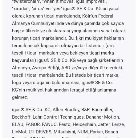
"twisterchain", "when it moves, igus improves",
"xirodur", "xiros" ve "yes" igus® SE & Co. KG'un yasal
olarak korunan ticari markalarıdır, Köln'ün Federal
Almanya Cumhuriyeti'nde ve dünya çapında çok sayıda
başka ülkede ve uluslararası yargı alanında yasal olarak
korunan ticari markalarıdır. Bu, fikri mülkiyet haklarının
temsili ancak kapsamlı olmayan bir listesidir (örn.
tescilli ticari markaları veya bekleyen ticari marka
başvuruları) igus® SE & Co. KG veya bağlı şirketlerinin
Almanya, Avrupa Birliği, ABD ve/veya diğer ülkelerdeki
tescilli ticari markalarıdır. Bu listede bir ticari marka,
logo veya sloganın bulunmaması, igus® SE & Co.
KG'nin mülkiyet haklarından feragat ettiği anlamına
gelmez.
igus® SE & Co. KG, Allen Bradley, B&R, Baumüller,
Beckhoff, Lahr, Control Techniques, Danaher Motion,
ELAU, FAGOR, FANUC, Festo, Heidenhain, Jetter, Lenze,
LinMot, LTi DRiVES, Mitsubishi, NUM, Parker, Bosch