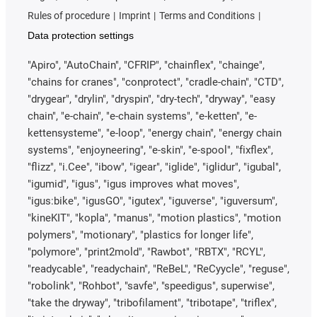
Rules of procedure
Imprint
Terms and Conditions
Data protection settings
"Apiro", "AutoChain", "CFRIP", "chainflex", "chainge",
"chains for cranes", "conprotect", "cradle-chain", "CTD",
"drygear", "drylin", "dryspin", "dry-tech", "dryway", "easy
chain", "e-chain", "e-chain systems", "e-ketten", "e-
kettensysteme", "e-loop", "energy chain", "energy chain
systems", "enjoyneering", "e-skin", "e-spool", "fixflex",
"flizz", "i.Cee", "ibow", "igear", "iglide", "iglidur", "igubal",
"igumid", "igus", "igus improves what moves",
"igus:bike", "igusGO", "igutex", "iguverse", "iguversum",
"kineKIT", "kopla", "manus", "motion plastics", "motion
polymers", "motionary", "plastics for longer life",
"polymore", "print2mold", "Rawbot", "RBTX", "RCYL",
"readycable", "readychain", "ReBeL", "ReCyycle", "reguse",
"robolink", "Rohbot", "savfe", "speedigus", superwise",
"take the dryway", "tribofilament", "tribotape", "triflex",