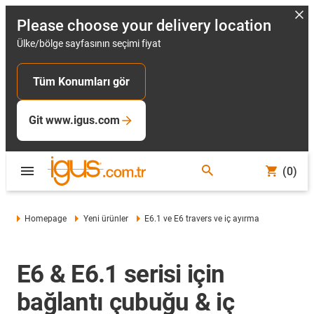
Please choose your delivery location
Ülke/bölge sayfasının seçimi fiyat
Tüm Konumları gör
Git www.igus.com
(0)
Homepage
Yeni ürünler
E6.1 ve E6 travers ve iç ayırma
E6 & E6.1 serisi için
bağlantı çubuğu & iç