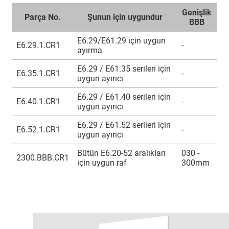
Genişlik
Parça No.
Şunun için uygundur
BBB
E6.29/E61.29 için uygun
E6.29.1.CR1
-
ayırma
E6.29 / E61.35 serileri için
E6.35.1.CR1
-
uygun ayırıcı
E6.29 / E61.40 serileri için
E6.40.1.CR1
-
uygun ayırıcı
E6.29 / E61.52 serileri için
E6.52.1.CR1
-
uygun ayırıcı
Bütün E6.20-52 aralıkları
030 -
2300.BBB.CR1
için uygun raf
300mm