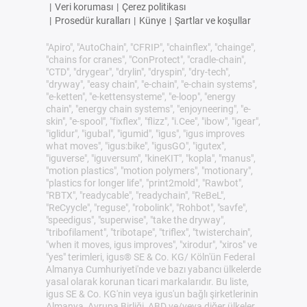
|
Veri koruması
|
Çerez politikası
|
Prosedür kuralları
|
Künye
|
Şartlar ve koşullar
"Apiro", "AutoChain", "CFRIP", "chainflex", "chainge",
"chains for cranes", "ConProtect", "cradle-chain",
"CTD", "drygear", "drylin", "dryspin", "dry-tech",
"dryway", "easy chain", "e-chain", "e-chain systems",
"e-ketten", "e-kettensysteme", "e-loop", "energy
chain", "energy chain systems", "enjoyneering", "e-
skin", "e-spool", "fixflex", "flizz", "i.Cee", "ibow", "igear",
"iglidur", "igubal", "igumid", "igus", "igus improves
what moves", "igus:bike", "igusGO", "igutex",
"iguverse", "iguversum", "kineKIT", "kopla", "manus",
"motion plastics", "motion polymers", "motionary",
"plastics for longer life", "print2mold", "Rawbot",
"RBTX", "readycable", "readychain", "ReBeL",
"ReCyycle", "reguse", "robolink", "Rohbot", "savfe",
"speedigus", "superwise", "take the dryway",
"tribofilament", "tribotape", "triflex", "twisterchain",
"when it moves, igus improves", "xirodur", "xiros" ve
"yes" terimleri, igus® SE & Co. KG/ Köln'ün Federal
Almanya Cumhuriyeti'nde ve bazı yabancı ülkelerde
yasal olarak korunan ticari markalarıdır. Bu liste,
igus SE & Co. KG'nin veya igus'un bağlı şirketlerinin
Almanya, Avrupa Birliği, ABD ve/veya diğer ülkeler