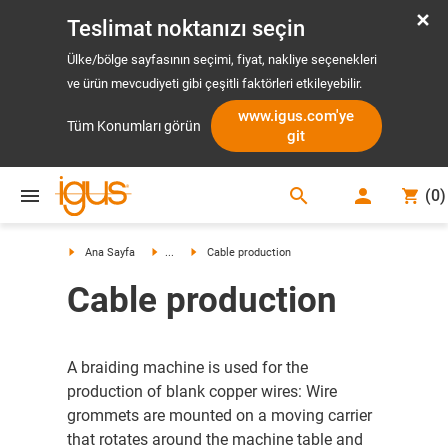
Teslimat noktanızı seçin
Ülke/bölge sayfasının seçimi, fiyat, nakliye seçenekleri
ve ürün mevcudiyeti gibi çeşitli faktörleri etkileyebilir.
www.igus.com'ye
Tüm Konumları görün
git
search
(
0
)
search
Ana Sayfa
...
Cable production
Cable production
A braiding machine is used for the
production of blank copper wires: Wire
grommets are mounted on a moving carrier
that rotates around the machine table and