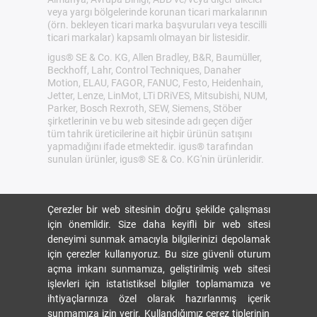
veya yargı bölgelerinde korunan ticari markalarının
(örn. bekleyen ticari marka başvuruları veya tescilli
ticari markalar) kapsamlı olmayan bir listesidir.
igus® SE & Co. KG, Allen Bradley, B&R, Baumüller,
Beckhoff, Lahr, Control Techniques, Danaher
Motion, ELAU, FAGOR, FANUC, Festo, Heidenhain,
Jetter, Lenze, LinMot, LTi DRiVES, Mitsubishi, NUM,
Parker, Bosch Rexroth, SEW, Siemens, Stöber
şirketlerinin ve bu web sitesinde adı geçen diğer
tüm tahrik üreticilerine ait hiçbir ürünün satışını
yapmadığını ifade etmektedir. igus® tarafından
sunulan ürünler, igus® SE & Co. KG'nin ürünleridir.
Çerezler bir web sitesinin doğru şekilde çalışması
için önemlidir. Size daha keyifli bir web sitesi
deneyimi sunmak amacıyla bilgilerinizi depolamak
için çerezler kullanıyoruz. Bu size güvenli oturum
açma imkanı sunmamıza, geliştirilmiş web sitesi
işlevleri için istatistiksel bilgiler toplamamıza ve
ihtiyaçlarınıza özel olarak hazırlanmış içerik
sunmamıza izin verir. Kullandığımız çerez tiplerinin