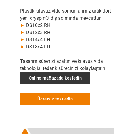
Plastik kılavuz vida somunlarımız artık dört
yeni dryspin® diş adımında mevcuttur:
►
DS10x2 RH
►
DS12x3 RH
►
DS14x4 LH
►
DS18x4 LH
Tasarım sürenizi azaltın ve kılavuz vida
teknolojisi tedarik sürecinizi kolaylaştırın.
Online mağazada keşfedin
Ücretsiz test edin