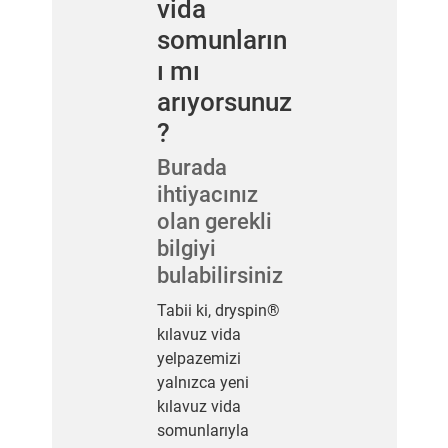
vida
somunların
ı mı
arıyorsunuz
?
Burada
ihtiyacınız
olan gerekli
bilgiyi
bulabilirsiniz
Tabii ki, dryspin®
kılavuz vida
yelpazemizi
yalnızca yeni
kılavuz vida
somunlarıyla