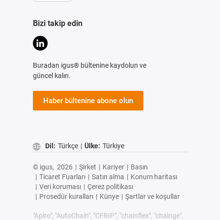
Bizi takip edin
Buradan igus® bültenine kaydolun ve
güncel kalın.
Haber bültenine abone olun
Dil:
Türkçe
|
Ülke:
Türkiye
© igus,
2026
|
Şirket
|
Kariyer
|
Basın
|
Ticaret Fuarları
|
Satın alma
|
Konum haritası
|
Veri koruması
|
Çerez politikası
|
Prosedür kuralları
|
Künye
|
Şartlar ve koşullar
"Apiro", "AutoChain", "CFRIP", "chainflex", "chainge",