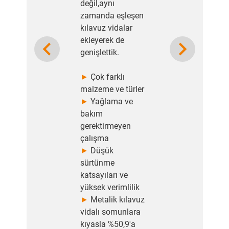
değil,aynı
zamanda eşleşen
kılavuz vidalar
ekleyerek de
Previous
Next
genişlettik.
►
Çok farklı
malzeme ve türler
►
Yağlama ve
bakım
gerektirmeyen
çalışma
►
Düşük
sürtünme
katsayıları ve
yüksek verimlilik
►
Metalik kılavuz
vidalı somunlara
kıyasla %50,9'a