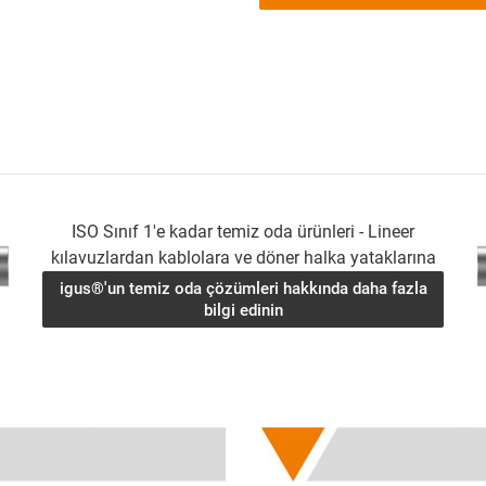
ISO Sınıf 1'e kadar temiz oda ürünleri - Lineer
kılavuzlardan kablolara ve döner halka yataklarına
igus®'un temiz oda çözümleri hakkında daha fazla
bilgi edinin