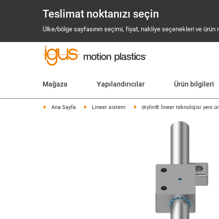
Teslimat noktanızı seçin
Ülke/bölge sayfasının seçimi, fiyat, nakliye seçenekleri ve ürün mev
Mağaza
Yapılandırıcılar
Ürün bilgileri
Ana Sayfa
Lineer sistem
drylin® lineer teknolojisi yeni 