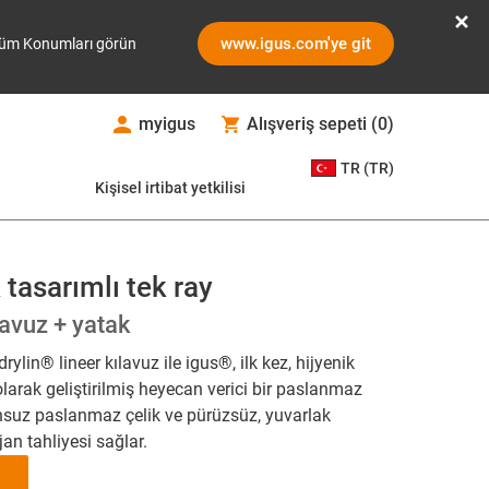
www.igus.com'ye git
üm Konumları görün
myigus
Alışveriş sepeti
(
0
)
TR (TR)
Kişisel irtibat yetkilisi
 tasarımlı tek ray
avuz + yatak
ylin® lineer kılavuz ile igus®, ilk kez, hijyenik
larak geliştirilmiş heyecan verici bir paslanmaz
onsuz paslanmaz çelik ve pürüzsüz, yuvarlak
jan tahliyesi sağlar.