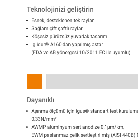
Teknolojinizi geliştirin
Esnek, desteklenen tek raylar
Sağlam çift şaftlı raylar
Köşesiz pürüzsüz yuvarlak tasarım
iglidur® A160'dan yapılmış astar
(FDA ve AB yönergesi 10/2011 EC ile uyumlu)
Dayanıklı
Aşınma ölçümü için igus® standart test kurulumu
0,33N/mm²
AWMP alüminyum sert anodize 0,1µm/km,
EWM paslanmaz çelik sertleştirilmiş (AISI 440