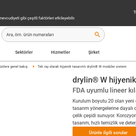
T
cudiyeti gibi çeşitli faktörleri etkileyebilir.
search
Sektörler
Hizmetler
Şirket
ürünlere genel bakış
Tek ray olarak hijyenik tasarımlı drylin® W modüler sistem
drylin® W hijyenik
FDA uyumlu lineer kıl
Kurulum boyutu 20 olan yeni dr
tasarım yönergelerine dayalı o
çelik çeşidi sunuyor. Korozy
tasarım, hızlı temizlik ve deter
Ürünle ilgili sorular