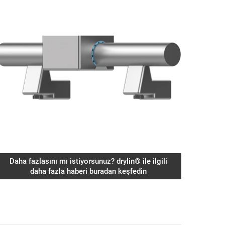
Daha fazlasını mı istiyorsunuz? drylin® ile ilgili
daha fazla haberi buradan keşfedin