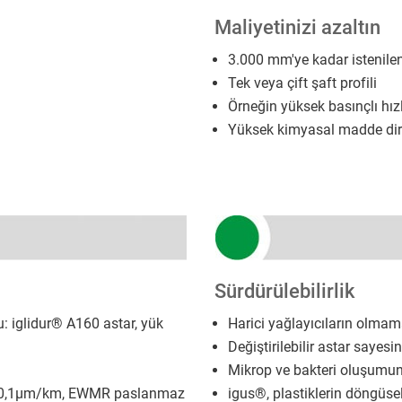
Maliyetinizi azaltın
3.000 mm'ye kadar istenilen
Tek veya çift şaft profili
Örneğin yüksek basınçlı hızl
Yüksek kimyasal madde dir
Sürdürülebilirlik
: iglidur® A160 astar, yük
Harici yağlayıcıların olma
Değiştirilebilir astar sayes
Mikrop ve bakteri oluşumun
B) 0,1µm/km, EWMR paslanmaz
igus®, plastiklerin döngüse