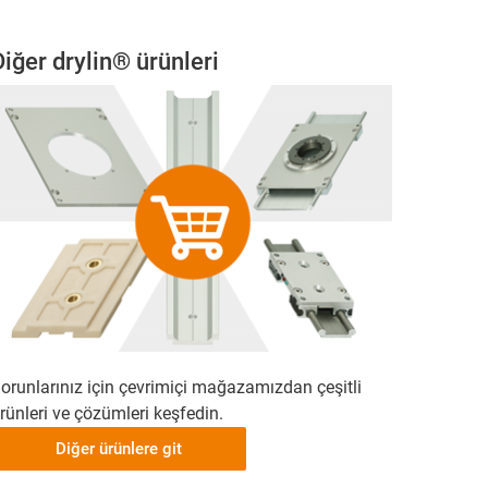
Diğer drylin® ürünleri
orunlarınız için çevrimiçi mağazamızdan çeşitli
rünleri ve çözümleri keşfedin.
Diğer ürünlere git