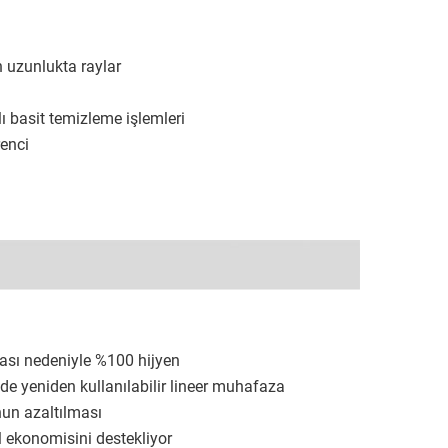
 uzunlukta raylar
ı basit temizleme işlemleri
enci
ması nedeniyle %100 hijyen
inde yeniden kullanılabilir lineer muhafaza
un azaltılması
l ekonomisini destekliyor