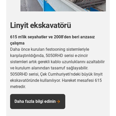
Linyit ekskavatörü
615 m'lik seyahatler ve 2008'den beri arızasız
K
çalışma
B
Daha önce kurulan festooning sistemleriyle
y
karşılaştırıldığında, 5050RHD serisi e-zincir
s
sistemleri artık gerekli kablo uzunluklarını azaltabilir
e
ve kurulum alanından tasarruf sağlayabilir.
k
5050RHD serisi, Çek Cumhuriyeti'ndeki büyük linyit
k
ekskavatöründe kullanılıyor. Hareket mesafesi 615
k
metredir.
o
Daha fazla bilgi edinin