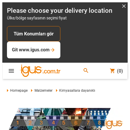
Please choose your delivery location
Ülke/bölge sayfasının seçimi fiyat
Tüm Konumları gör
Git www.igus.com
(0)
Homepage
Malzemeler
Kimyasallara dayanıklı