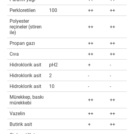
Perkloretilen
100
++
++
Polyester
reçineler (stiren
++
++
ile)
Propan gazı
++
++
Cıva
++
++
Hidroklorik asit
pH2
+
-
Hidroklorik asit
2
-
-
Hidroklorik asit
10
-
-
Mürekkep, baskı
++
++
mürekkebi
Vazelin
++
++
Butirik asit
+
++