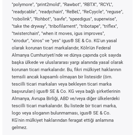
"polymore", "print2mold", "Rawbot", "RBTX", "RCYL",
"readycable", "readychain", "ReBeL", "ReCyycle", "reguse",
"robolink", "Rohbot", "savfe", "speedigus", superwise",
"take the dryway", "tribofilament", "tribotape", "triflex",
"twisterchain", "when it moves, igus improves",
"xirodur", "xiros" ve "yes" igus® SE & Co. KG'un yasal
olarak korunan ticari markalarıdır, Köln'ün Federal
Almanya Cumhuriyeti'nde ve dünya çapında çok sayıda
başka ülkede ve uluslararası yargı alanında yasal olarak
korunan ticari markalarıdır. Bu, fikri mülkiyet haklarının
temsili ancak kapsamlı olmayan bir listesidir (örn.
tescilli ticari markaları veya bekleyen ticari marka
başvuruları) igus® SE & Co. KG veya bağlı şirketlerinin
Almanya, Avrupa Birliği, ABD ve/veya diğer ülkelerdeki
tescilli ticari markalarıdır. Bu listede bir ticari marka,
logo veya sloganın bulunmaması, igus® SE & Co.
KG'nin mülkiyet haklarından feragat ettiği anlamına
gelmez.