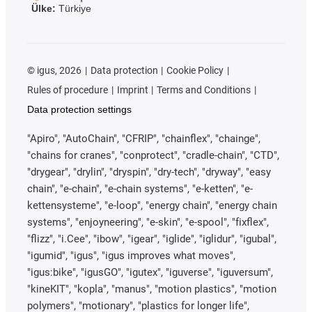
Ülke:
Türkiye
©
igus, 2026
Data protection
Cookie Policy
Rules of procedure
Imprint
Terms and Conditions
Data protection settings
"Apiro", "AutoChain", "CFRIP", "chainflex", "chainge",
"chains for cranes", "conprotect", "cradle-chain", "CTD",
"drygear", "drylin", "dryspin", "dry-tech", "dryway", "easy
chain", "e-chain", "e-chain systems", "e-ketten", "e-
kettensysteme", "e-loop", "energy chain", "energy chain
systems", "enjoyneering", "e-skin", "e-spool", "fixflex",
"flizz", "i.Cee", "ibow", "igear", "iglide", "iglidur", "igubal",
"igumid", "igus", "igus improves what moves",
"igus:bike", "igusGO", "igutex", "iguverse", "iguversum",
"kineKIT", "kopla", "manus", "motion plastics", "motion
polymers", "motionary", "plastics for longer life",