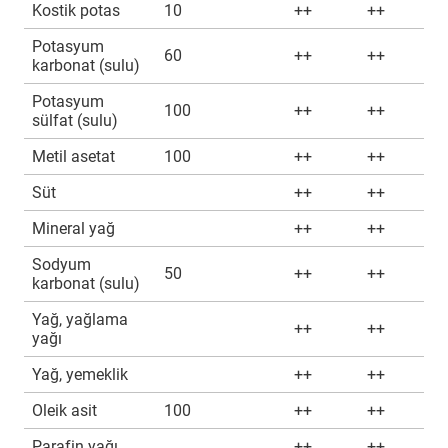
Kostik potas
10
++
++
Potasyum
60
++
++
karbonat (sulu)
Potasyum
100
++
++
sülfat (sulu)
Metil asetat
100
++
++
Süt
++
++
Mineral yağ
++
++
Sodyum
50
++
++
karbonat (sulu)
Yağ, yağlama
++
++
yağı
Yağ, yemeklik
++
++
Oleik asit
100
++
++
Parafin yağı
++
++