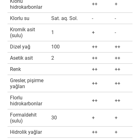
Klorlu
++
+
hidrokarbonlar
Klorlu su
Sat. aq. Sol.
-
-
Kromik asit
1
+
-
(sulu)
Dizel yağ
100
++
++
Asetik asit
2
++
++
Renk
++
++
Gresler, pişirme
++
++
yağları
Florlu
++
++
hidrokarbonlar
Formaldehit
30
+
+
(sulu)
Hidrolik yağlar
++
+