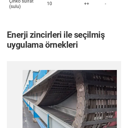
Çinko sülfat
10
++
-
(sulu)
Enerji zincirleri ile seçilmiş
uygulama örnekleri