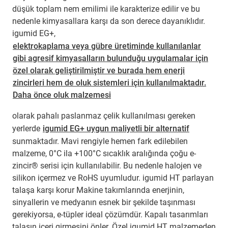
düşük toplam nem emilimi ile karakterize edilir ve bu
nedenle kimyasallara karşı da son derece dayanıklıdır.
igumid EG+,
elektrokaplama veya gübre üretiminde kullanılanlar
gibi agresif kimyasalların bulunduğu uygulamalar için
özel olarak geliştirilmiştir ve burada hem enerji
zincirleri hem de oluk sistemleri için kullanılmaktadır.
Daha önce oluk malzemesi
olarak pahalı paslanmaz çelik kullanılması gereken
yerlerde
igumid EG+ uygun maliyetli bir alternatif
sunmaktadır. Mavi rengiyle hemen fark edilebilen
malzeme, 0°C ila +100°C sıcaklık aralığında çoğu e-
zincir® serisi için kullanılabilir. Bu nedenle halojen ve
silikon içermez ve RoHS uyumludur. igumid HT parlayan
talaşa karşı korur Makine takımlarında enerjinin,
sinyallerin ve medyanın esnek bir şekilde taşınması
gerekiyorsa, e-tüpler ideal çözümdür. Kapalı tasarımları
talaşın içeri girmesini önler. Özel igumid HT malzemeden