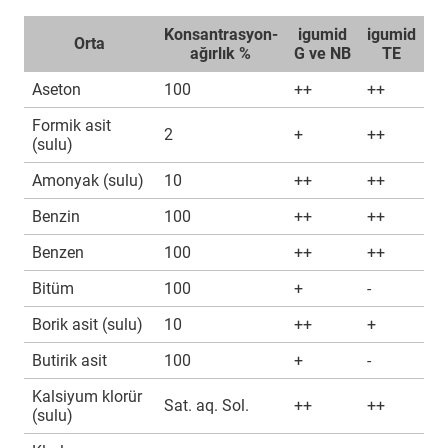
Konsantrasyon-
igumid
igumid
Orta
ağırlık %
G ve NB
TE
Aseton
100
++
++
Formik asit
2
+
++
(sulu)
Amonyak (sulu)
10
++
++
Benzin
100
++
++
Benzen
100
++
++
Bitüm
100
+
-
Borik asit (sulu)
10
++
+
Butirik asit
100
+
-
Kalsiyum klorür
Sat. aq. Sol.
++
++
(sulu)