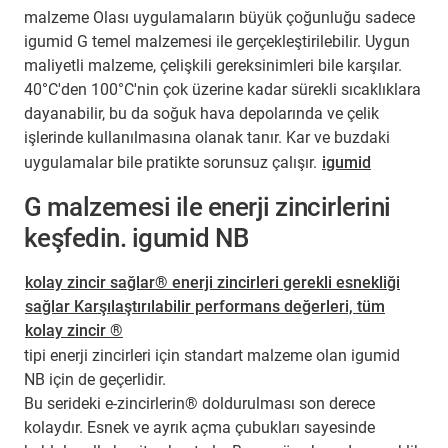
malzeme Olası uygulamaların büyük çoğunluğu sadece
igumid G temel malzemesi ile gerçekleştirilebilir. Uygun
maliyetli malzeme, çelişkili gereksinimleri bile karşılar.
40°C'den 100°C'nin çok üzerine kadar sürekli sıcaklıklara
dayanabilir, bu da soğuk hava depolarında ve çelik
işlerinde kullanılmasına olanak tanır. Kar ve buzdaki
uygulamalar bile pratikte sorunsuz çalışır.
igumid
G malzemesi ile enerji zincirlerini
keşfedin. igumid NB
kolay zincir sağlar® enerji zincirleri gerekli esnekliği
sağlar Karşılaştırılabilir performans değerleri, tüm
kolay zincir ®
tipi enerji zincirleri için standart malzeme olan igumid
NB için de geçerlidir.
Bu serideki e-zincirlerin® doldurulması son derece
kolaydır. Esnek ve ayrık açma çubukları sayesinde