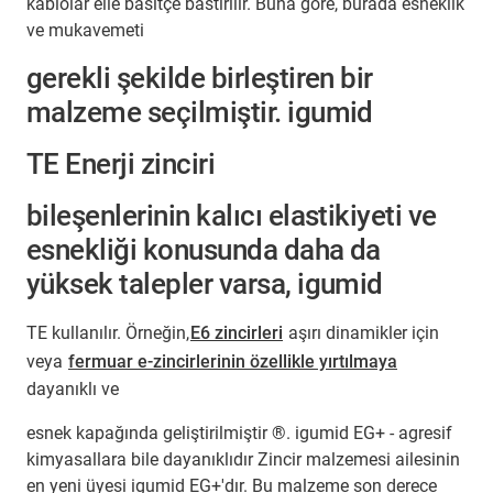
kablolar elle basitçe bastırılır. Buna göre, burada esneklik
ve mukavemeti
gerekli şekilde birleştiren bir
malzeme seçilmiştir. igumid
TE Enerji zinciri
bileşenlerinin kalıcı elastikiyeti ve
esnekliği konusunda daha da
yüksek talepler varsa, igumid
TE kullanılır. Örneğin,
E6 zincirleri
aşırı dinamikler için
veya
fermuar e-zincirlerinin özellikle yırtılmaya
dayanıklı ve
esnek kapağında geliştirilmiştir ®. igumid EG+ - agresif
kimyasallara bile dayanıklıdır Zincir malzemesi ailesinin
en yeni üyesi igumid EG+'dır. Bu malzeme son derece