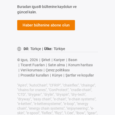
Buradan igus® bültenine kaydolun ve
güncel kalın.
Haber bültenine abone olun
Dil:
Türkçe
|
Ülke:
Türkiye
© igus,
2026
|
Şirket
|
Kariyer
|
Basın
|
Ticaret Fuarları
|
Satın alma
|
Konum haritası
|
Veri koruması
|
Çerez politikası
|
Prosedür kuralları
|
Künye
|
Şartlar ve koşullar
"Apiro", "AutoChain", "CFRIP", "chainflex", "chainge",
"chains for cranes", "ConProtect", "cradle-chain",
"CTD", "drygear", "drylin", "dryspin", "dry-tech",
"dryway", "easy chain", "e-chain", "e-chain systems",
"e-ketten", "e-kettensysteme", "e-loop", "energy
chain", "energy chain systems", "enjoyneering", "e-
skin", "e-spool", "fixflex", "flizz", "i.Cee", "ibow", "igear",