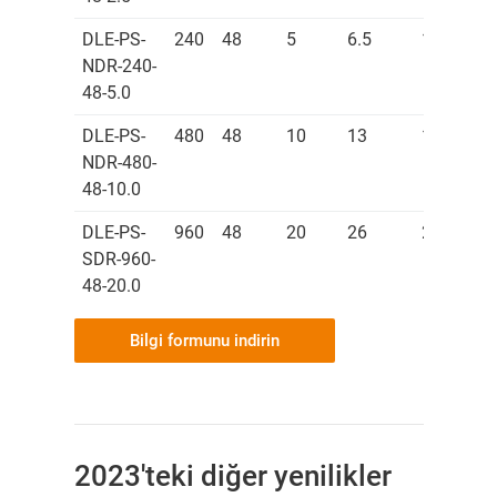
DLE-PS-
240
48
5
6.5
1
NDR-240-
48-5.0
DLE-PS-
480
48
10
13
1.5
NDR-480-
48-10.0
DLE-PS-
960
48
20
26
2.3
SDR-960-
48-20.0
Bilgi formunu indirin
2023'teki diğer yenilikler