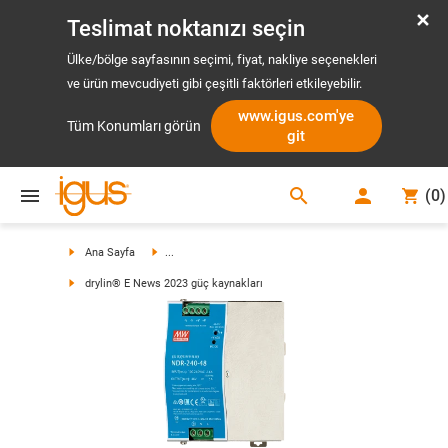
Teslimat noktanızı seçin
Ülke/bölge sayfasının seçimi, fiyat, nakliye seçenekleri
ve ürün mevcudiyeti gibi çeşitli faktörleri etkileyebilir.
www.igus.com'ye
Tüm Konumları görün
git
search
(
0
)
search
Ana Sayfa
...
drylin® E News 2023 güç kaynakları