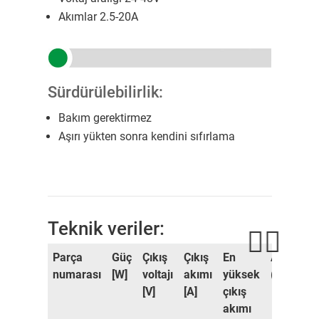
Akımlar 2.5-20A
Sürdürülebilirlik:
Bakım gerektirmez
Aşırı yükten sonra kendini sıfırlama
Teknik veriler:
Parça
Güç
Çıkış
Çıkış
En
Ağırlık
numarası
[W]
voltajı
akımı
yüksek
(kg]
[V]
[A]
çıkış
akımı