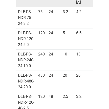
[A]
DLE-PS-
75
24
3.2
4.2
0.5
NDR-75-
24-3.2
DLE-PS-
120
24
5
6.5
0.6
NDR-120-
24-5.0
DLE-PS-
240
24
10
13
1
NDR-240-
24-10.0
DLE-PS-
480
24
20
26
1.5
NDR-480-
24-20.0
DLE-PS-
120
48
2.5
3.2
0.6
NDR-120-
48-2.5