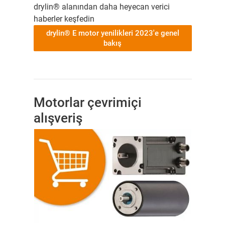
drylin® alanından daha heyecan verici
haberler keşfedin
drylin® E motor yenilikleri 2023'e genel
bakış
Motorlar çevrimiçi
alışveriş