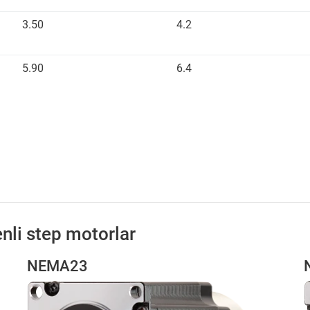
3.50
4.2
5.90
6.4
enli step motorlar
NEMA23