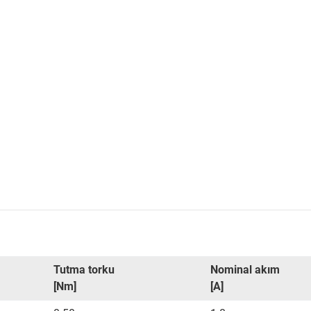
Tutma torku
Nominal akım
[Nm]
[A]