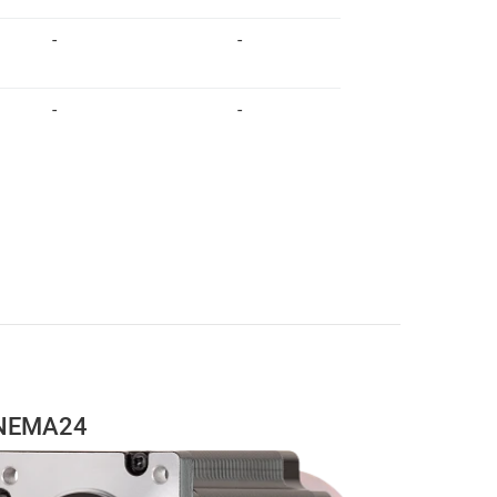
-
-
-
-
NEMA24