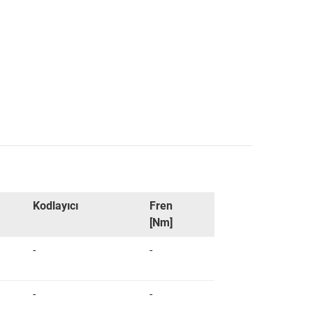
Kodlayıcı
Fren
[Nm]
-
-
-
-