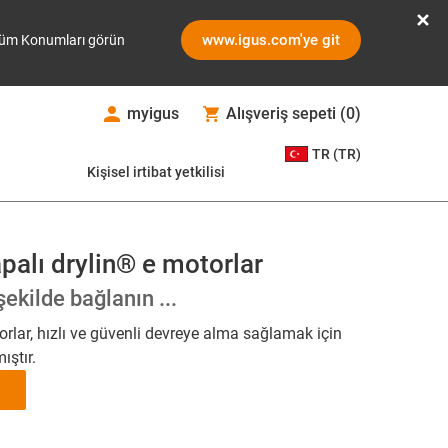
www.igus.com'ye git
üm Konumları görün
myigus
Alışveriş sepeti
(
0
)
TR (TR)
Kişisel irtibat yetkilisi
palı drylin® e motorlar
 şekilde bağlanın ...
lar, hızlı ve güvenli devreye alma sağlamak için
ıştır.