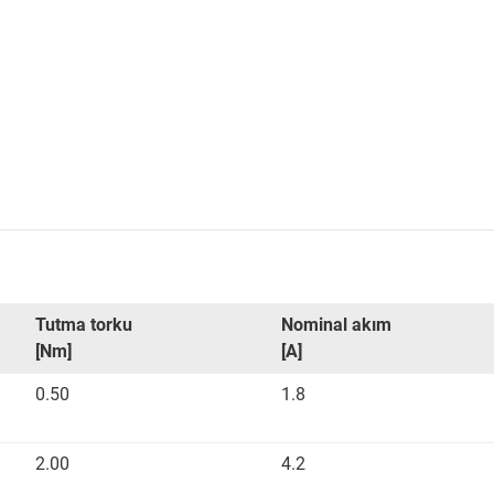
Tutma torku
Nominal akım
[Nm]
[A]
0.50
1.8
2.00
4.2