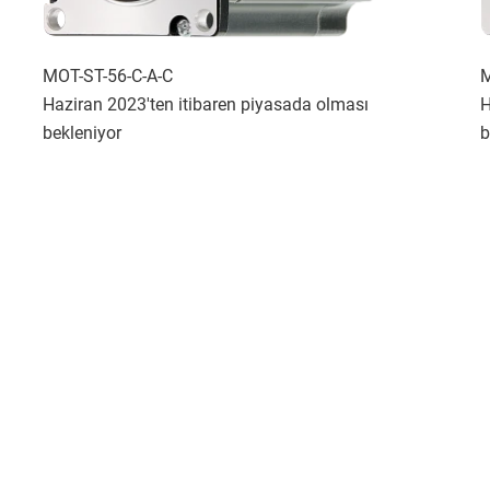
MOT-ST-56-C-A-C
M
Haziran 2023'ten itibaren piyasada olması
H
bekleniyor
b