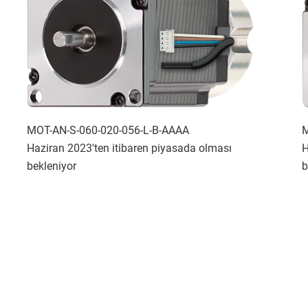
MOT-AN-S-060-020-056-L-B-AAAA
M
Haziran 2023'ten itibaren piyasada olması
H
bekleniyor
b