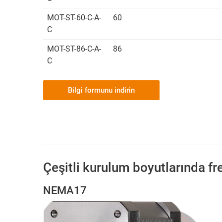
MOT-ST-60-C-A-
60
C
MOT-ST-86-C-A-
86
C
Bilgi formunu indirin
Çeşitli kurulum boyutlarında fr
NEMA17