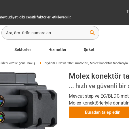
T
cudiyeti gibi çeşitli faktörleri etkileyebilir.
search
Sektörler
Hizmetler
Şirket
likleri 2023'e genel bakış
drylin® E News 2023 motorları, Molex konektör tapalarıyla
Molex konektör ta
... hızlı ve güvenli bir
Mevcut step ve EC/BLDC motor
Molex konektörleriyle donatılm
Buradan talep edin