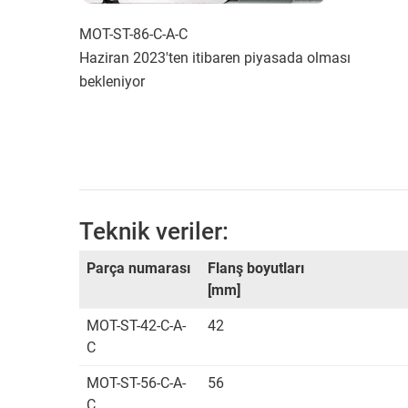
MOT-ST-86-C-A-C
Haziran 2023'ten itibaren piyasada olması
bekleniyor
Teknik veriler:
Parça numarası
Flanş boyutları
[mm]
MOT-ST-42-C-A-
42
C
MOT-ST-56-C-A-
56
C