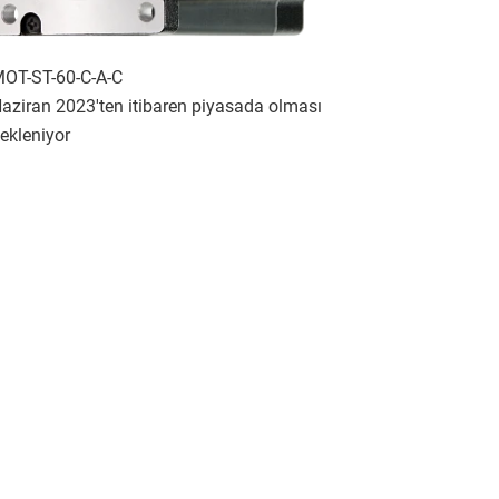
OT-ST-60-C-A-C
aziran 2023'ten itibaren piyasada olması
ekleniyor