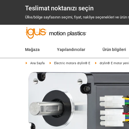
Teslimat noktanızı seçin
Ülke/bölge sayfasının seçimi, fiyat, nakliye seçenekleri ve ürün mev
Mağaza
Yapılandırıcılar
Ürün bilgileri
Ana Sayfa
Electric motors drylin® E
drylin® E motor yeni