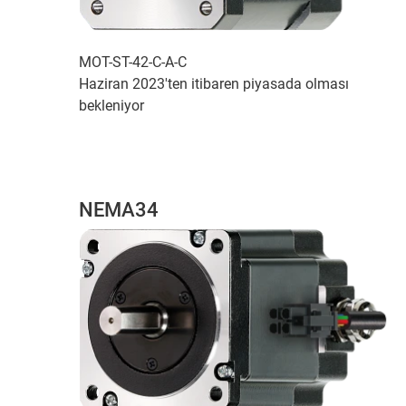
MOT-ST-42-C-A-C
Haziran 2023'ten itibaren piyasada olması
bekleniyor
NEMA34