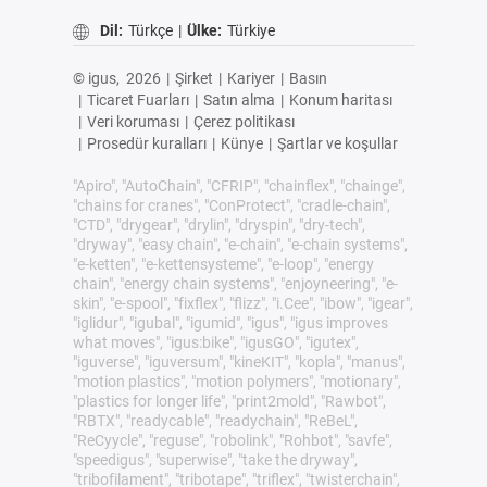
Dil:
Türkçe
|
Ülke:
Türkiye
© igus,
2026
|
Şirket
|
Kariyer
|
Basın
|
Ticaret Fuarları
|
Satın alma
|
Konum haritası
|
Veri koruması
|
Çerez politikası
|
Prosedür kuralları
|
Künye
|
Şartlar ve koşullar
"Apiro", "AutoChain", "CFRIP", "chainflex", "chainge",
"chains for cranes", "ConProtect", "cradle-chain",
"CTD", "drygear", "drylin", "dryspin", "dry-tech",
"dryway", "easy chain", "e-chain", "e-chain systems",
"e-ketten", "e-kettensysteme", "e-loop", "energy
chain", "energy chain systems", "enjoyneering", "e-
skin", "e-spool", "fixflex", "flizz", "i.Cee", "ibow", "igear",
"iglidur", "igubal", "igumid", "igus", "igus improves
what moves", "igus:bike", "igusGO", "igutex",
"iguverse", "iguversum", "kineKIT", "kopla", "manus",
"motion plastics", "motion polymers", "motionary",
"plastics for longer life", "print2mold", "Rawbot",
"RBTX", "readycable", "readychain", "ReBeL",
"ReCyycle", "reguse", "robolink", "Rohbot", "savfe",
"speedigus", "superwise", "take the dryway",
"tribofilament", "tribotape", "triflex", "twisterchain",