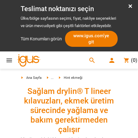
Teslimat noktanızı seçin
Ülke/bölge sayfasının seçimi, fiyat, nakliye seçenekleri
ve ürün mevcudiyeti gibi çeşitli faktörleri etkileyebilir.
www.igus.com'ye
Tüm Konumları görün
git
search
(
0
)
search
Ana Sayfa
...
Hint ekmeği
Sağlam drylin® T lineer
kılavuzları, ekmek üretim
sürecinde yağlama ve
bakım gerektirmeden
çalışır