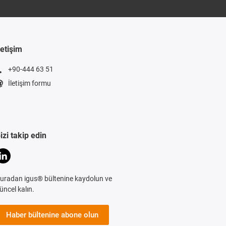
letişim
+90-444 63 51
İletişim formu
izi takip edin
uradan igus® bültenine kaydolun ve
üncel kalın.
Haber bültenine abone olun