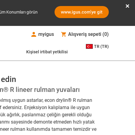
www.igus.com'ye git
üm Konumları görün
myigus
Alışveriş sepeti
(
0
)
TR (TR)
Kişisel irtibat yetkilisi
 edin
in® R lineer rulman yuvaları
lmış uygun astarlar, econ drylin® R rulman
uf edersiniz. Enjeksiyon kalıplama ile uygun
şük ağırlık, paslanmaz çeliğin gerekli olduğu
rımı sayesinde demonte etmeden hızlı yatak
lineer rulman kullanımda tamamen temizdir ve