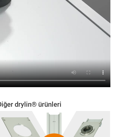
Diğer drylin® ürünleri