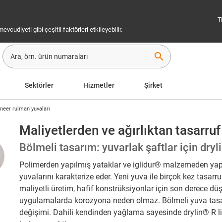
T
cudiyeti gibi çeşitli faktörleri etkileyebilir.
search
Sektörler
Hizmetler
Şirket
lineer rulman yuvaları
Maliyetlerden ve ağırlıktan tasarruf
Bölmeli tasarım: yuvarlak şaftlar için dryl
Polimerden yapılmış yataklar ve iglidur® malzemeden yapı
yuvalarını karakterize eder. Yeni yuva ile birçok kez tasarr
maliyetli üretim, hafif konstrüksiyonlar için son derece dü
uygulamalarda korozyona neden olmaz. Bölmeli yuva tasa
değişimi. Dahili kendinden yağlama sayesinde drylin® R 