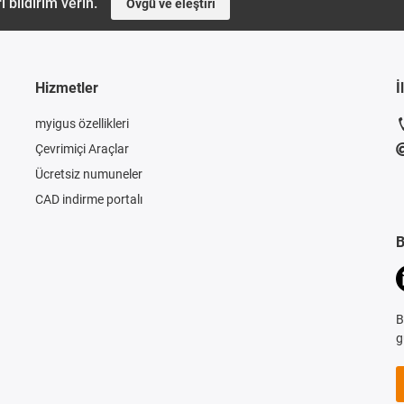
i bildirim verin.
Övgü ve eleştiri
Hizmetler
İ
myigus özellikleri
Çevrimiçi Araçlar
Ücretsiz numuneler
CAD indirme portalı
B
B
g