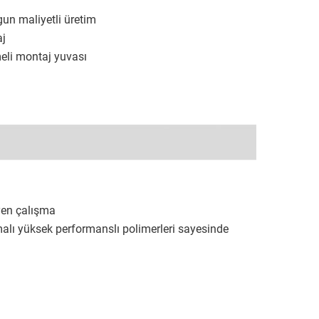
un maliyetli üretim
aj
meli montaj yuvası
yen çalışma
lı yüksek performanslı polimerleri sayesinde