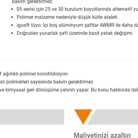
bakım gerektirmez.
05 serisi için 25 ve 30 kurulum boyutlarında alternatif y
Polimer malzeme nedeniyle düşük kütle ataleti
igus® tüyo: İçi boş alüminyum şaftlar AWMR ile daha da 
Doğrudan yuvarlak şaft üzerinde basit yatak değişimi
f ağırlıklı polimer konstrüksiyon
lı polimerleri sayesinde bakım gerektirmez
r ve kimyasal geri dönüşüme yatırım yapar. Bu konu hakkında dah
Maliyetinizi azaltın