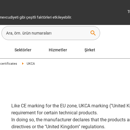
T
cudiyeti gibi çeşitli faktörleri etkileyebilir.
search
Sektörler
Hizmetler
Şirket
certificates
UKCA
Like CE marking for the EU zone, UKCA marking ("United 
requirement for certain technical products.
In doing so, the manufacturer declares that the products 
directives or the "United Kingdom" regulations.