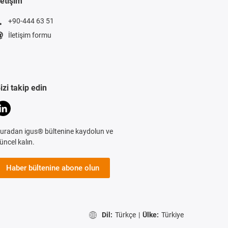
letişim
+90-444 63 51
İletişim formu
izi takip edin
uradan igus® bültenine kaydolun ve
üncel kalın.
Haber bültenine abone olun
Dil:
Türkçe
|
Ülke:
Türkiye