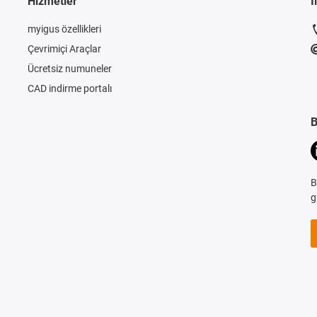
Hizmetler
İ
myigus özellikleri
Çevrimiçi Araçlar
Ücretsiz numuneler
CAD indirme portalı
B
B
g