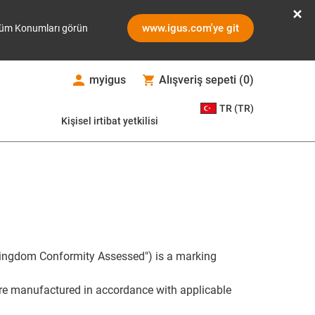
www.igus.com'ye git
üm Konumları görün
myigus
Alışveriş sepeti
(
0
)
TR (TR)
Kişisel irtibat yetkilisi
Kingdom Conformity Assessed") is a marking
are manufactured in accordance with applicable