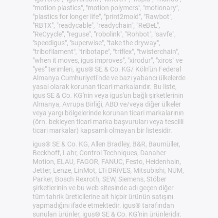
"motion plastics", "motion polymers", "motionary",
"plastics for longer life", "print2mold", "Rawbot",
"RBTX", "readycable", "readychain", "ReBeL",
"ReCyycle", "reguse", "robolink", "Rohbot", "savfe",
"speedigus", "superwise", "take the dryway",
"tribofilament", "tribotape", "triflex", "twisterchain",
"when it moves, igus improves", "xirodur", "xiros" ve
"yes" terimleri, igus® SE & Co. KG/ Köln'ün Federal
Almanya Cumhuriyeti'nde ve bazı yabancı ülkelerde
yasal olarak korunan ticari markalarıdır. Bu liste,
igus SE & Co. KG'nin veya igus'un bağlı şirketlerinin
Almanya, Avrupa Birliği, ABD ve/veya diğer ülkeler
veya yargı bölgelerinde korunan ticari markalarının
(örn. bekleyen ticari marka başvuruları veya tescilli
ticari markalar) kapsamlı olmayan bir listesidir.
igus® SE & Co. KG, Allen Bradley, B&R, Baumüller,
Beckhoff, Lahr, Control Techniques, Danaher
Motion, ELAU, FAGOR, FANUC, Festo, Heidenhain,
Jetter, Lenze, LinMot, LTi DRiVES, Mitsubishi, NUM,
Parker, Bosch Rexroth, SEW, Siemens, Stöber
şirketlerinin ve bu web sitesinde adı geçen diğer
tüm tahrik üreticilerine ait hiçbir ürünün satışını
yapmadığını ifade etmektedir. igus® tarafından
sunulan ürünler, igus® SE & Co. KG'nin ürünleridir.