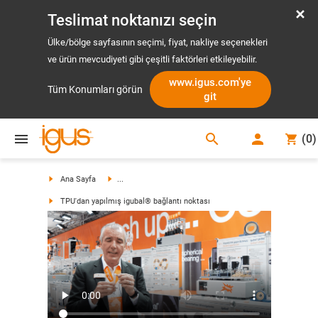
Teslimat noktanızı seçin
Ülke/bölge sayfasının seçimi, fiyat, nakliye seçenekleri
ve ürün mevcudiyeti gibi çeşitli faktörleri etkileyebilir.
www.igus.com'ye
Tüm Konumları görün
git
search
(
0
)
search
Ana Sayfa
...
TPU'dan yapılmış igubal® bağlantı noktası