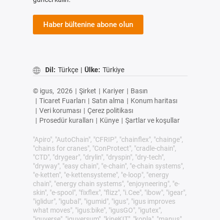
Haber bültenine abone olun
Dil:
Türkçe
|
Ülke:
Türkiye
© igus,
2026
|
Şirket
|
Kariyer
|
Basın
|
Ticaret Fuarları
|
Satın alma
|
Konum haritası
|
Veri koruması
|
Çerez politikası
|
Prosedür kuralları
|
Künye
|
Şartlar ve koşullar
"Apiro", "AutoChain", "CFRIP", "chainflex", "chainge",
"chains for cranes", "ConProtect", "cradle-chain",
"CTD", "drygear", "drylin", "dryspin", "dry-tech",
"dryway", "easy chain", "e-chain", "e-chain systems",
"e-ketten", "e-kettensysteme", "e-loop", "energy
chain", "energy chain systems", "enjoyneering", "e-
skin", "e-spool", "fixflex", "flizz", "i.Cee", "ibow", "igear",
"iglidur", "igubal", "igumid", "igus", "igus improves
what moves", "igus:bike", "igusGO", "igutex",
"iguverse", "iguversum", "kineKIT", "kopla", "manus",