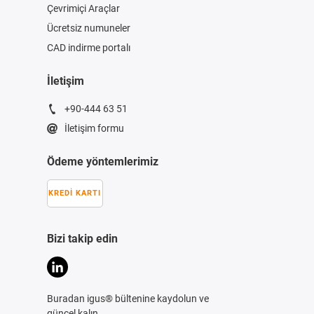
Çevrimiçi Araçlar
Ücretsiz numuneler
CAD indirme portalı
İletişim
+90-444 63 51
İletişim formu
Ödeme yöntemlerimiz
KREDI KARTI
Bizi takip edin
Buradan igus® bültenine kaydolun ve
güncel kalın.